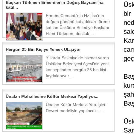
Başkan Türkmen Ermeniler'in Doğuş Bayramı'na
Üsk
katıl...
bir
Ermeni Cemaati'nin Hz. İsa'nın
ned
doğum gününü kutladıkları törene
katılan Üsküdar Belediye Başkanı
sal
Hilmi Türkmen, dostluk ...
Kar
cam
Hergün 25 Bin Kişiye Yemek Ulaşıyor
geç
Yıllardır Selimiye'de hizmet veren
Üsküdar Belediyesi Aşevi'nin yeni
konseptinden hergün 25 bin kişi
Baş
faydalanıyor....
kur
şah
Ünalan Mahallesine Kültür Merkezi Yapılıyor...
Baş
Ünalan Kültür Merkezi Yap-İşlet-
Devret modeliyle yapılacak.......
Üsk
Sar