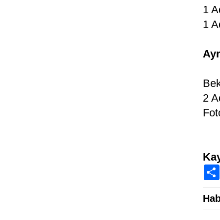
1 A
1 A
Ayr
Bek
2 A
Fot
Kay
Hab