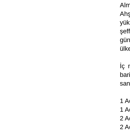
Alm
Ahş
yük
şef
gün
ülk
İç 
bar
san
1 A
1 A
2 A
2 A