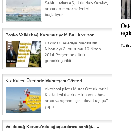
Şehir Hatları AŞ, Üsküdar-Karaköy
arasında motor seferleri
başlatıyor....
Üsk
açıl
Başka Validebağ Korumuz yok! Bu ilk ve son......
Üsküdar Belediye Meclisi'nin
Tarih :
Nisan ayı 3. oturumu 10 Nisan
2014 Perşembe günü
gerçekleştirildi....
Kız Kulesi Üzerinde Muhteşem Gösteri
Akrobasi pilotu Murat Öztürk tarihi
Kız Kulesi üzerinde insansız hava
aracı yarışması için ''davet uçuşu''
yaptı....
Validebağ Korusu'nda ağaçlandırma şenliği......