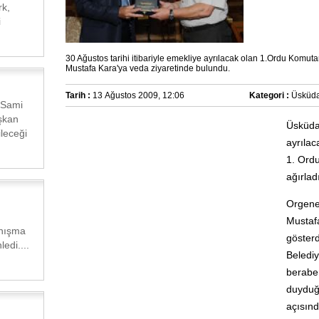
rk,
i
30 Ağustos tarihi itibariyle emekliye ayrılacak olan 1.Ordu Komu
Mustafa Kara'ya veda ziyaretinde bulundu.
Tarih :
13 Ağustos 2009, 12:06
Kategori :
Üsküda
 Sami
şkan
Üsküda
ileceği
ayrıla
1. Ord
ağırladı
Orgene
Mustaf
anışma
göster
edi....
Beledi
berabe
duydu
açısın