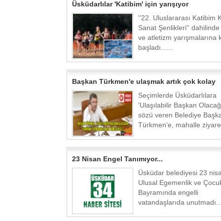
Üsküdarlılar 'Katibim' için yarışıyor
''22. Uluslararası Katibim 
Sanat Şenlikleri'' dahilind
ve atletizm yarışmalarına k
başladı......
Başkan Türkmen'e ulaşmak artık çok kolay
Seçimlerde Üsküdarlılara
'Ulaşılabilir Başkan Olacağ
sözü veren Belediye Başka
Türkmen'e, mahalle ziyaretl
23 Nisan Engel Tanımıyor...
Üsküdar belediyesi 23 nis
Ulusal Egemenlik ve Çocu
Bayramında engelli
vatandaşlarıda unutmadı...