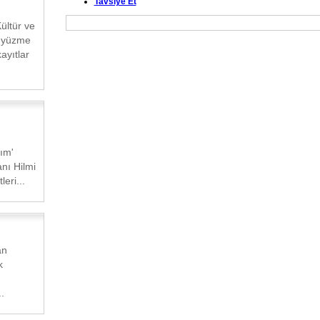
Tavsiye Et
Kültür ve
e yüzme
ayıtlar
ım'
nı Hilmi
eri...
an
k
.