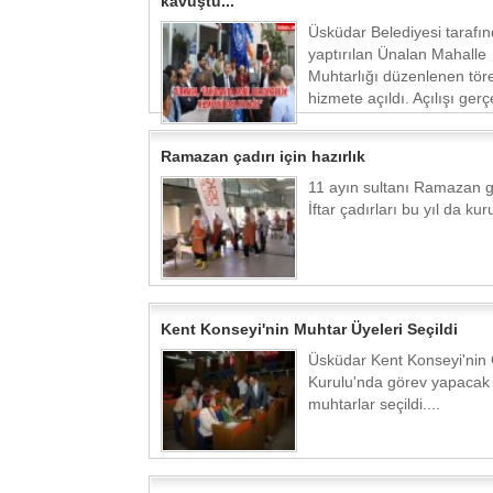
kavuştu...
Üsküdar Belediyesi tarafı
yaptırılan Ünalan Mahalle
Muhtarlığı düzenlenen tör
hizmete açıldı. Açılışı gerçe
Ramazan çadırı için hazırlık
11 ayın sultanı Ramazan ge
İftar çadırları bu yıl da kuru
Kent Konseyi'nin Muhtar Üyeleri Seçildi
Üsküdar Kent Konseyi'nin
Kurulu'nda görev yapacak
muhtarlar seçildi....