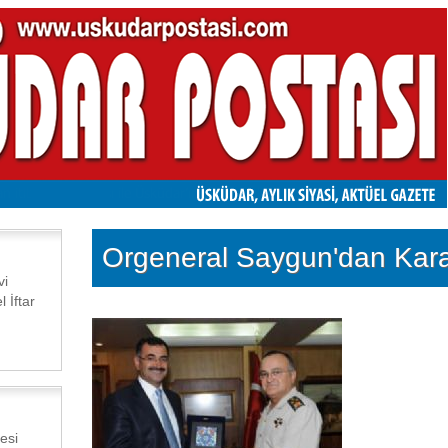
Orgeneral Saygun'dan Kara'
vi
 İftar
esi