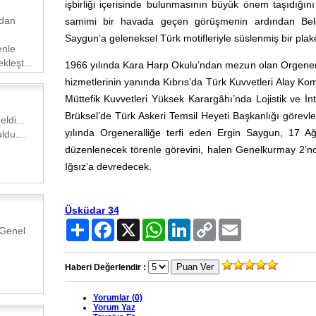
işbirliği içerisinde bulunmasının büyük önem taşıdığın
ndan
samimi bir havada geçen görüşmenin ardından Bel
Saygun’a geleneksel Türk motifleriyle süslenmiş bir plake
enle
kleşt...
1966 yılında Kara Harp Okulu’ndan mezun olan Orgeneral 
hizmetlerinin yanında Kıbrıs’da Türk Kuvvetleri Alay Kom
Müttefik Kuvvetleri Yüksek Karargâhı’nda Lojistik ve İnt
Brüksel’de Türk Askeri Temsil Heyeti Başkanlığı görevle
ldi...
yılında Orgeneralliğe terfi eden Ergin Saygun, 17 A
ldu....
düzenlenecek törenle görevini, halen Genelkurmay 2’n
Iğsız’a devredecek.
Üsküdar 34
Paylaş
Facebook
X
WhatsApp
LinkedIn
Copy
Email
 Genel
Link
Haberi Değerlendir :
Yorumlar (0)
Yorum Yaz