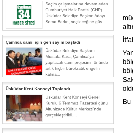
Seçim çalışmalarına devam eden
Cumhuriyet Halk Partisi (CHP)
Üsküdar Belediye Başkan Adayı
müd
Sema Barlın, seçileceğine güv...
alt
İtf
Çamlıca camii için geri sayım başladı
Üsküdar Belediye Başkanı
Ya
Mustafa Kara, Çamlıca'ya
böl
yapılacak cami projesinin önünde
artık hiçbir bürokratik engelin
bö
kalma...
Sa
old
Üsküdar Kent Konseyi Toplandı
Üsküdar Kent Konseyi Genel
Bu 
Kurulu 6 Temmuz Pazartesi günü
Altunizade Kültür Merkezi'nde
gerçekleştirildi....