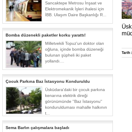
Sancaktepe Metrosu İnşaat ve
Elektromekanik İşleri ihalesi için
İBB. Ulaşım Daire Başkanlığı R...
Üsk
müda
Bomba düzenekli paketler korku yarattı!
Milletvekili Topuz'un doktor olan
oğluna, içinde bomba düzeneği
Tarih :
bulunan şüpheli iki paket
yollandı....
Çocuk Parkına Baz İstasyonu Konduruldu
Üsküdara'daki bir çocuk parkına
kenarına elektrik direği
görünümünde ''Baz İstasyonu''
kondurulduması mahalle halkının
t...
Sema Barlın çalışmalara başladı