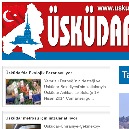
T
Üsküdar'da Ekolojik Pazar açılıyor
Yeryüzü Derneği'nin desteği ve
Üsküdar Belediyesi'nin katkılarıyla
Üsküdar Antikacılar Sokağı 19
Nisan 2014 Cumartesi gü...
Üsküdar metrosu için imzalar atılıyor
Üsküdar-Ümraniye-Çekmeköy-