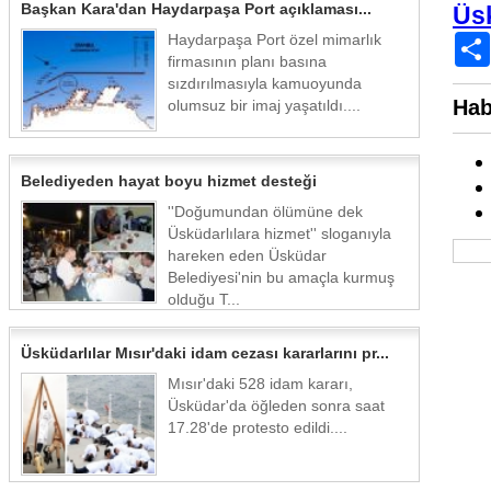
Başkan Kara'dan Haydarpaşa Port açıklaması...
Üs
Haydarpaşa Port özel mimarlık
firmasının planı basına
sızdırılmasıyla kamuoyunda
Hab
olumsuz bir imaj yaşatıldı....
Belediyeden hayat boyu hizmet desteği
''Doğumundan ölümüne dek
Üsküdarlılara hizmet'' sloganıyla
hareken eden Üsküdar
Belediyesi'nin bu amaçla kurmuş
olduğu T...
Üsküdarlılar Mısır'daki idam cezası kararlarını pr...
Mısır'daki 528 idam kararı,
Üsküdar'da öğleden sonra saat
17.28'de protesto edildi....