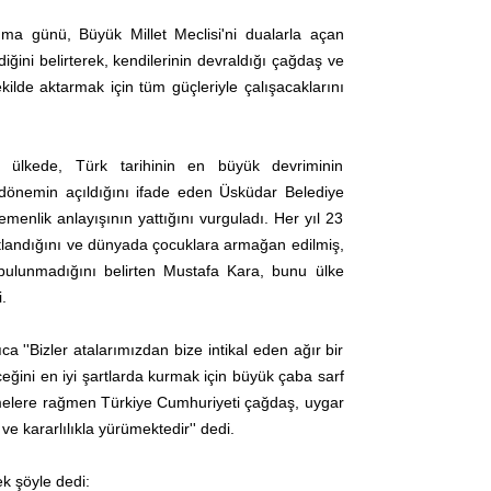
ma günü, Büyük Millet Meclisi'ni dualarla açan
ğini belirterek, kendilerinin devraldığı çağdaş ve
kilde aktarmak için tüm güçleriyle çalışacaklarını
ş ülkede, Türk tarihinin en büyük devriminin
ir dönemin açıldığını ifade eden Üsküdar Belediye
enlik anlayışının yattığını vurguladı. Her yıl 23
tlandığını ve dünyada çocuklara armağan edilmiş,
 bulunmadığını belirten Mustafa Kara, bunu ülke
.
''Bizler atalarımızdan bize intikal eden ağır bir
eğini en iyi şartlarda kurmak için büyük çaba sarf
emelere rağmen Türkiye Cumhuriyeti çağdaş, uygar
e kararlılıkla yürümektedir'' dedi.
k şöyle dedi: