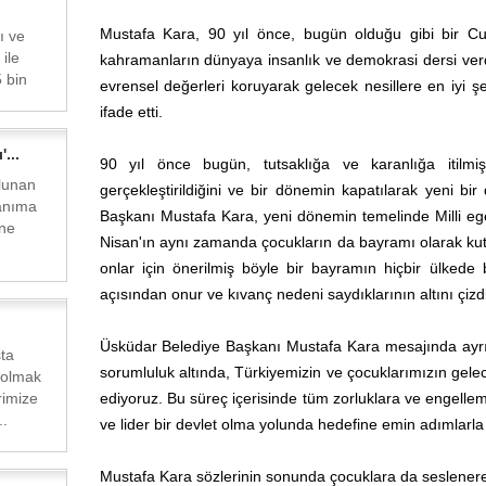
Mustafa Kara, 90 yıl önce, bugün olduğu gibi bir Cu
ı ve
 ile
kahramanların dünyaya insanlık ve demokrasi dersi verdi
 bin
evrensel değerleri koruyarak gelecek nesillere en iyi şe
ifade etti.
...
90 yıl önce bugün, tutsaklığa ve karanlığa itilmi
lunan
gerçekleştirildiğini ve bir dönemin kapatılarak yeni b
lanıma
Başkanı Mustafa Kara, yeni dönemin temelinde Milli egem
ine
Nisan'ın aynı zamanda çocukların da bayramı olarak ku
onlar için önerilmiş böyle bir bayramın hiçbir ülkede
açısından onur ve kıvanç nedeni saydıklarının altını çizdi
Üsküdar Belediye Başkanı Mustafa Kara mesajında ayrıca 
ta
sorumluluk altında, Türkiyemizin ve çocuklarımızın gelec
 olmak
rimize
ediyoruz. Bu süreç içerisinde tüm zorluklara ve engell
..
ve lider bir devlet olma yolunda hedefine emin adımlarla v
Mustafa Kara sözlerinin sonunda çocuklara da seslenere