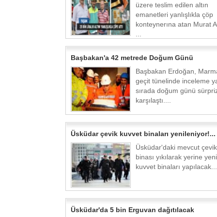
üzere teslim edilen altın
emanetleri yanlışlıkla çöp
konteynerına atan Murat A
...
Başbakan'a 42 metrede Doğum Günü
Başbakan Erdoğan, Marma
geçit tünelinde inceleme y
sırada doğum günü sürprizi
karşılaştı....
Üsküdar çevik kuvvet binaları yenileniyor!...
Üsküdar'daki mevcut çevik
binası yıkılarak yerine yeni
kuvvet binaları yapılacak...
Üsküdar'da 5 bin Erguvan dağıtılacak