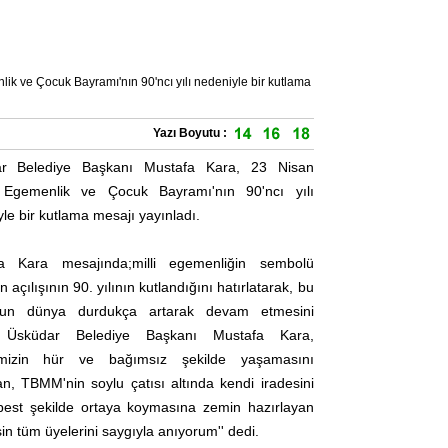
k ve Çocuk Bayramı'nın 90'ncı yılı nedeniyle bir kutlama
Yazı Boyutu :
r Belediye Başkanı Mustafa Kara, 23 Nisan
 Egemenlik ve Çocuk Bayramı'nın 90'ncı yılı
le bir kutlama mesajı yayınladı.
a Kara mesajında;milli egemenliğin sembolü
n açılışının 90. yılının kutlandığını hatırlatarak, bu
nun dünya durdukça artarak devam etmesini
i. Üsküdar Belediye Başkanı Mustafa Kara,
etimizin hür ve bağımsız şekilde yaşamasını
n, TBMM'nin soylu çatısı altında kendi iradesini
best şekilde ortaya koymasına zemin hazırlayan
n tüm üyelerini saygıyla anıyorum'' dedi.