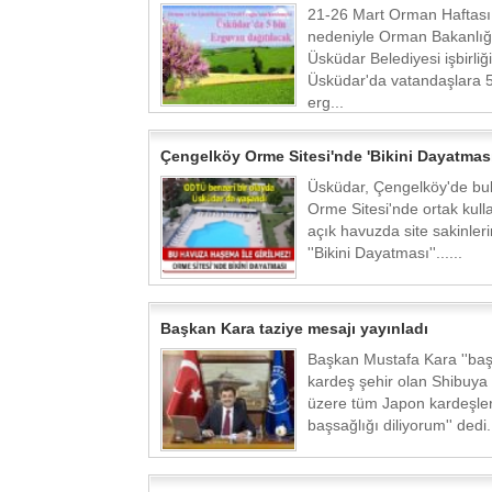
21-26 Mart Orman Haftası
nedeniyle Orman Bakanlığ
Üsküdar Belediyesi işbirliği
Üsküdar'da vatandaşlara 5
erg...
Çengelköy Orme Sitesi'nde 'Bikini Dayatması'
Üsküdar, Çengelköy'de bu
Orme Sitesi'nde ortak kul
açık havuzda site sakinler
''Bikini Dayatması''......
Başkan Kara taziye mesajı yayınladı
Başkan Mustafa Kara ''baş
kardeş şehir olan Shibuya
üzere tüm Japon kardeşle
başsağlığı diliyorum'' dedi.