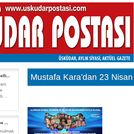
Mustafa Kara'dan 23 Nisan 
lli...
kanı
çe
ı....
e ...
konulmak