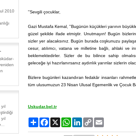
bul 2010
''Sevgili çocuklar,
nlığı
Gazi Mustafa Kemal, ''Bugünün küçükleri yarının büyükle
güzel şekilde ifade etmiştir. Unutmayın! Bugün bizle
sizler yer alacaksınız. Bugün burada coşkunuzu paylaşa
cesur, atılımcı, vatana ve milletine bağlı, ahlaki ve i
.
beklemektedirler. Sizler de bu bilince sahip olmalısı
Üsküdar-
geleceğe iyi hazırlanırsanız aydınlık yarınlar sizlerin olac
 yeniden
ün
Bizlere bugünleri kazandıran fedakâr insanları rahmetle
tüm ulusumuzun 23 Nisan Ulusal Egemenlik ve Çocuk Bay
yıl
Uskudar.bel.tr
tirdiği
yıl
Paylaş
Facebook
X
WhatsApp
LinkedIn
Copy
Email
...
Link