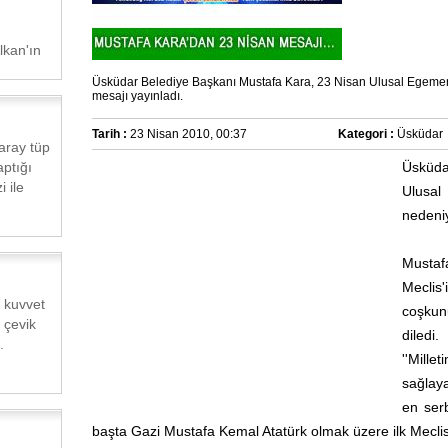
lkan'ın
Üsküdar Belediye Başkanı Mustafa Kara, 23 Nisan Ulusal Egemenli
mesajı yayınladı.
Tarih :
23 Nisan 2010, 00:37
Kategori :
Üsküdar
ray tüp
aptığı
Üsküda
 ile
Ulusal
nedeniy
Mustaf
Meclis'i
 kuvvet
coşku
 çevik
diled
.
''Mill
sağlaya
en ser
başta Gazi Mustafa Kemal Atatürk olmak üzere ilk Meclisi