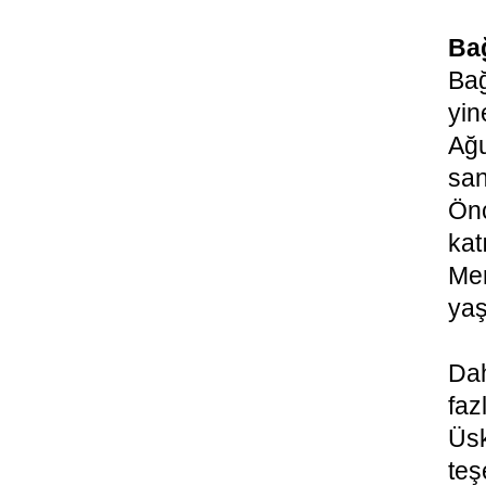
Bağ
Bağ
yin
Ağ
san
Önc
kat
Mer
yaş
Dah
faz
Üs
teş