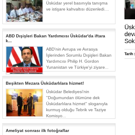
Üsküdar yerel basınıyla tanışma
ve istişare kahvaltısı düzenledi....
Üskü
dev
ABD Dışişleri Bakan Yardımcısı Üsküdar'da iftara
Soka
k...
ABD'nin Avrupa ve Avrasya
Tarih :
İşlerinden Sorumlu Dışişleri Bakan
Yardımcısı Philip H. Gordon
Yunanistan ve Türkiye'yi ziyare...
Beşikten Mezara Üsküdarlılara hizmet!
Üsküdar Belediyesi'nin
''Doğumundan ölümüne dek
Üsküdarlılara hizmet'' sloganıyla
kurmuş olduğu Tebrik ve Taziye
Komisyo...
Ameliyat sonrası ilk fotoğraflar