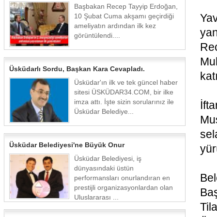
Başbakan Recep Tayyip Erdoğan,
Yav
10 Şubat Cuma akşamı geçirdiği
ameliyatın ardından ilk kez
yan
görüntülendi....
Rec
Mu
Üsküdarlı Sordu, Başkan Kara Cevapladı.
katı
Üsküdar'ın ilk ve tek güncel haber
sitesi ÜSKÜDAR34.COM, bir ilke
imza attı. İşte sizin sorularınız ile
İft
Üsküdar Belediye...
Mus
se
Üsküdar Belediyesi'ne Büyük Onur
yür
Üsküdar Belediyesi, iş
dünyasındaki üstün
Bel
performansları onurlandıran en
prestijli organizasyonlardan olan
Baş
Uluslararası ...
Til