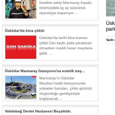
tüneline sahip Marmaray inşaatı,
önümüzdeki üç ay süresince
ziyaretçiye kapanıyor....
Üsk
par
Üsküdar'da bina çöktü
Üsküdar'da tarihi bina kısmen
Tarih :
çöktü.Can kaybı yada yaralanan
olmazken maddi hasar meydana
geldi. ...
Üsküdar Marmaray İstasyonu'na estetik traş...
Marmaray'ın Üsküdar
Meydanı'ndaki istasyonunda
yükselen bacaları, çirkin görüntü
oluşturduğu gerekçesiyle
traşlanacak....
Validebağ Devlet Hastanesi Boşaltıldı.