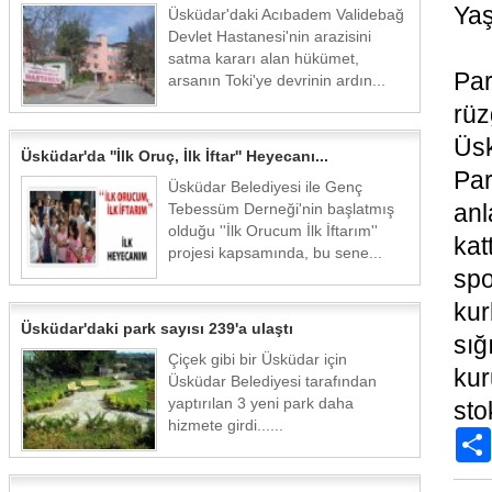
Yaş
Üsküdar'daki Acıbadem Validebağ
Devlet Hastanesi'nin arazisini
satma kararı alan hükümet,
Par
arsanın Toki'ye devrinin ardın...
rüz
Üs
Üsküdar'da ''İlk Oruç, İlk İftar'' Heyecanı...
Par
Üsküdar Belediyesi ile Genç
anl
Tebessüm Derneği'nin başlatmış
olduğu ''İlk Orucum İlk İftarım''
kat
projesi kapsamında, bu sene...
spo
ku
Üsküdar'daki park sayısı 239'a ulaştı
sığ
Çiçek gibi bir Üsküdar için
kur
Üsküdar Belediyesi tarafından
yaptırılan 3 yeni park daha
sto
hizmete girdi......