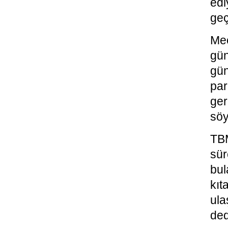
edi
geç
Mec
gü
gün
par
ger
söy
TBM
sü
bul
kıt
ula
ded