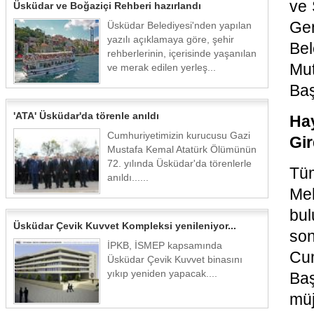
ve 
Üsküdar ve Boğaziçi Rehberi hazırlandı
Ge
Üsküdar Belediyesi'nden yapılan
yazılı açıklamaya göre, şehir
Bel
rehberlerinin, içerisinde yaşanılan
Mut
ve merak edilen yerleş...
Baş
'ATA' Üsküdar'da törenle anıldı
Ha
Cumhuriyetimizin kurucusu Gazi
Gir
Mustafa Kemal Atatürk Ölümünün
72. yılında Üsküdar'da törenlerle
Tüm
anıldı......
Meh
bul
Üsküdar Çevik Kuvvet Kompleksi yenileniyor...
son
İPKB, İSMEP kapsamında
Cu
Üsküdar Çevik Kuvvet binasını
yıkıp yeniden yapacak....
Baş
müj