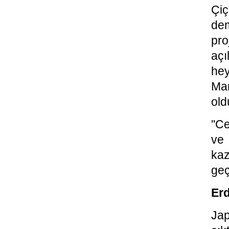
Çiç
dem
pr
aç
hey
Mar
old
''C
ve 
kaz
geç
Erd
Ja