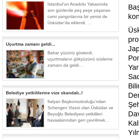
İstanbul'un Anadolu Yakasında
Ba
son günlerde peş peşe yaşanan
kon
cami yangınlarına bir yenisi de
Üsküdar'da eklendi. ...
Üsk
pr
Uçurtma zamanı geldi...
Ja
Bahar yüzünü gösterdi,
Pon
uçurtmaların gökyüzünü süsleme
zamanı da geldi....
Ya
Sa
Bi
Belediye yetkililerine vize skandalı..!
De
İtalyan Başkonsolosluğu'ndan
Şeh
Schengen Vizesi olan Üsküdar ve
Da
Beyoğlu Belediyesi yetkilileri
havaalanından geri çevrilmek...
Ka
Yıl