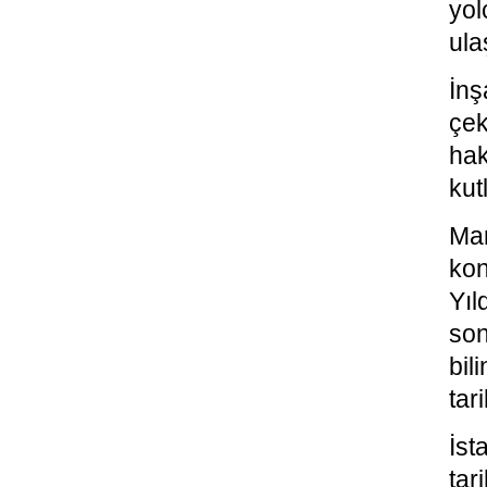
yo
ula
İnş
çek
hak
kut
Mar
ko
Yıl
son
bil
tar
İst
tar