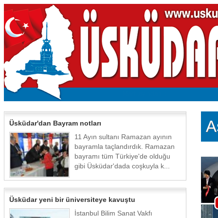
A
Üsküdar'dan Bayram notları
11 Ayın sultanı Ramazan ayının
bayramla taçlandırdık. Ramazan
bayramı tüm Türkiye'de olduğu
gibi Üsküdar'dada coşkuyla k...
Üsküdar yeni bir üniversiteye kavuştu
İstanbul Bilim Sanat Vakfı