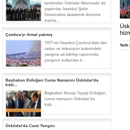
tarafından Üsküdar Altunizade de
yaptırılan İstanbul Şehir
Üniversitesi akademik döneme
merha...
Üsk
hizm
Çamlıca'yı ihmal yakmış
TRT'nin İstanbul Çamlıca'daki dev
Tarih :
radyo ve televizyon kulesindeki
yangına ait bilirkişi raporunda,
yangının kullanılan k...
Başbakan Erdoğan Cuma Namazını Üsküdar'da
kıldı...
Başbakan Recep Tayyip Erdoğan,
cuma namazını Üsküdar'da
kıldı....
Üsküdar'da Cami Yangını