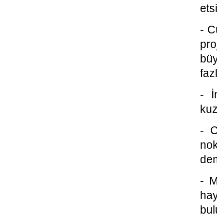
ets
- C
pro
büy
faz
- İ
kuz
- C
nok
dem
- M
ha
bul