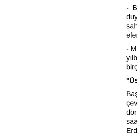
- B
du
sah
efe
- M
yıl
bir
''Ü
Ba
çev
dön
saa
Erd