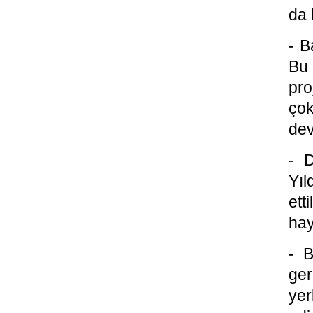
da 
- B
Bu 
pro
çok
dev
- D
Yıl
ett
hay
- B
ge
ye