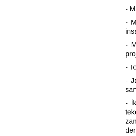
- M
- M
ins
- M
pro
- T
- J
san
- İ
tek
zam
den