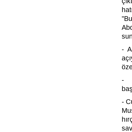
çık
hat
''B
Abd
sun
- A
açı
öze
- 
baş
- C
Mus
hır
sav