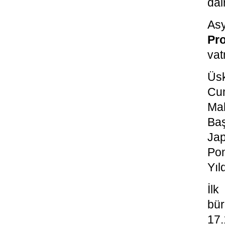
dai
Asy
Pro
vat
Üs
Cu
Ma
Ba
Ja
Po
Yıl
İlk
bür
17.