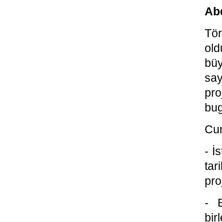
Abd
Tö
old
büy
say
pro
bug
Cum
- İ
tar
pro
- 
bir