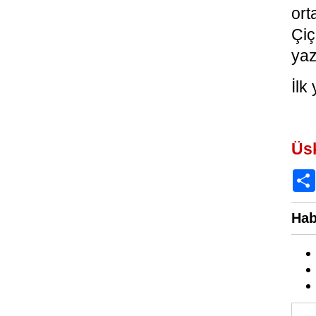
ort
Çiç
yaz
İlk
Üs
Hab