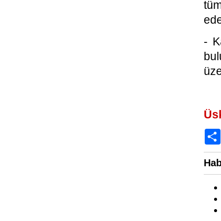
tüm
ede
- K
bul
üze
Üs
Hab