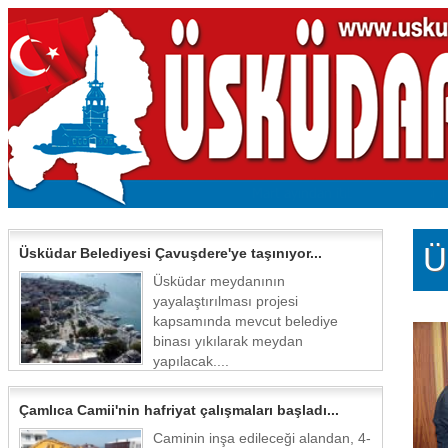
Ü
Üsküdar Belediyesi Çavuşdere'ye taşınıyor...
Üsküdar meydanının
yayalaştırılması projesi
kapsamında mevcut belediye
binası yıkılarak meydan
yapılacak....
Çamlıca Camii'nin hafriyat çalışmaları başladı...
Caminin inşa edileceği alandan, 4-