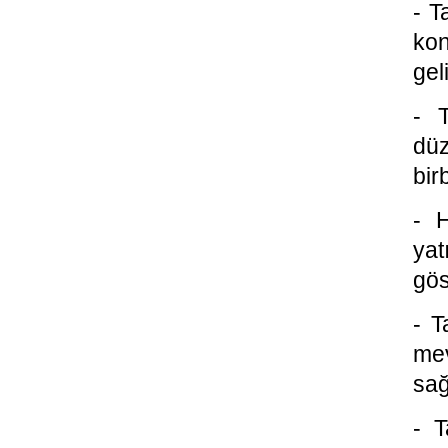
- T
kon
gel
- T
dü
bir
- H
yat
gös
- T
mev
sağ
- T