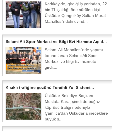
Kadıköy'de, girdiği iş yerinden, 22
bin TL çaldığı öne sürülen kişi
Üsküdar Çengelköy Sultan Murat
Mahallesi'ndeki evind...
Selami Ali Spor Merkezi ve Bilgi Evi Hizmete Açıld...
Selami Ali Mahallesi'nde yapımı
tamamlanan Selami Ali Spor
Merkezi ve Bilgi Evi hizmete
girdi....
Kısıklı trafiğine çözüm: Tercihli Yol Sistemi...
Üsküdar Belediye Başkanı
Mustafa Kara, şimdi de boğaz
köprüsü trafiği nedeniyle
Çamlıca'dan Üsküdar'a ineceklere
büyük s...