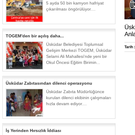
5 ayda 50 bin kamyon hafriyat
çıkarılması öngörülüyor....
Üskü
Anl
TOGEM'den bir açılış daha...
Üsküdar Belediyesi Toplumsal
Tarih :
Gelişim Merkezi TOGEM, Üsküdar
Selami Ali Mahallesi'nde yeni bir
Okul Öncesi Eğitim Birimin...
Üsküdar Zabıtasından dilenci operasyonu
Üsküdar Zabıta Müdürlüğünce
kurulan dilenci ekibinin çalışmaları
hızla devam ediyor....
İş Yerinden Hırsızlık İddiası