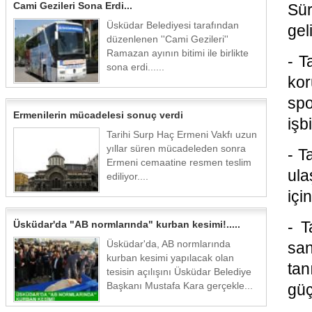
Cami Gezileri Sona Erdi...
Sür
Üsküdar Belediyesi tarafından
gel
düzenlenen ''Cami Gezileri''
Ramazan ayının bitimi ile birlikte
- T
sona erdi......
kor
spo
Ermenilerin mücadelesi sonuç verdi
işb
Tarihi Surp Haç Ermeni Vakfı uzun
yıllar süren mücadeleden sonra
- T
Ermeni cemaatine resmen teslim
ula
ediliyor....
içi
- T
Üsküdar'da "AB normlarında" kurban kesimi!.....
Üsküdar'da, AB normlarında
san
kurban kesimi yapılacak olan
tan
tesisin açılışını Üsküdar Belediye
Başkanı Mustafa Kara gerçekle...
güç