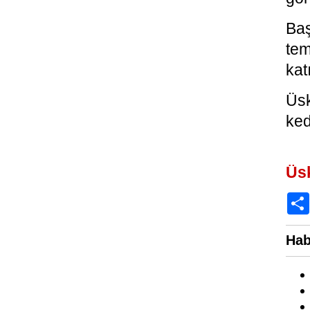
Baş
tem
kat
Üsk
ked
Üs
Hab