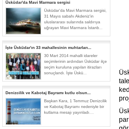
Üsküdar'da Mavi Marmara sergisi
Üsküdar'da Mavi Marmara sergisi,
31 Mayıs sabahı Akdeniz'in
uluslararası sularında saldırıya
uğrayan Mavi Marmara İstanb...
İşte Üsküdar'ın 33 mahallesinin muhtarları...
30 Mart 2014 mahalli idareler
seçimlerinin ardından Üsküdar ilçe
seçim kuruluna yapılan itirazları
Üs
sonuçlandı. İşte Üskü...
tal
ked
Denizcilik ve Kabotaj Bayramı kutlu olsun...
pro
Başkan Kara, 1 Temmuz Denizcilik
ve Kabotaj Bayramı nedeniyle bir
Üsk
kutlama mesajı yayınladı....
pa
gör