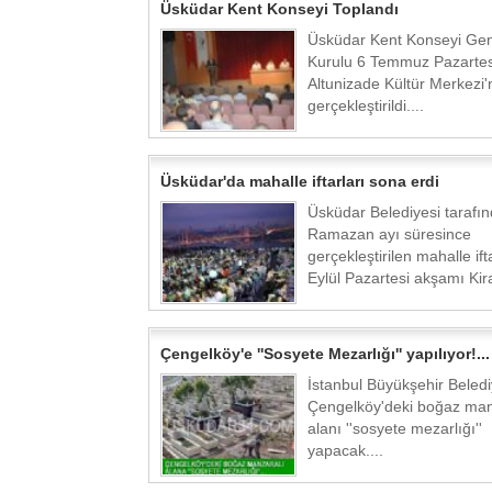
Üsküdar Kent Konseyi Toplandı
Üsküdar Kent Konseyi Gen
Kurulu 6 Temmuz Pazartes
Altunizade Kültür Merkezi
gerçekleştirildi....
Üsküdar'da mahalle iftarları sona erdi
Üsküdar Belediyesi tarafı
Ramazan ayı süresince
gerçekleştirilen mahalle ifta
Eylül Pazartesi akşamı Kiraz
Çengelköy'e ''Sosyete Mezarlığı'' yapılıyor!...
İstanbul Büyükşehir Beledi
Çengelköy'deki boğaz man
alanı ''sosyete mezarlığı''
yapacak....