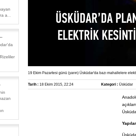
mayan
ra a...
..
üdar'da
izeliler
19 Ekim Pazartesi günü (yarın) Üsküdar'da bazı mahallelere elekt
.
Tarih :
18 Ekim 2015, 22:24
Kategori :
Üsküdar
nin
Anadol
mazan
açıkl
ın
Üsküdar
Yapıla
Üsküdar