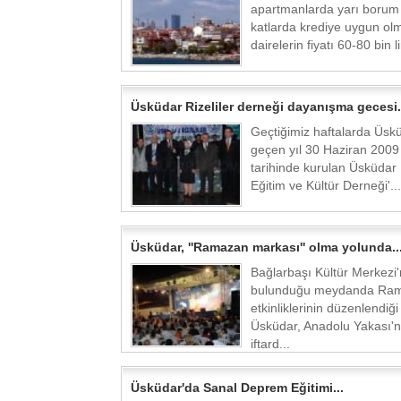
apartmanlarda yarı borum
katlarda krediye uygun ol
dairelerin fiyatı 60-80 bin li
Üsküdar Rizeliler derneği dayanışma gecesi.
Geçtiğimiz haftalarda Üsk
geçen yıl 30 Haziran 2009
tarihinde kurulan Üsküdar R
Eğitim ve Kültür Derneği'...
Üsküdar, ''Ramazan markası'' olma yolunda..
Bağlarbaşı Kültür Merkezi'
bulunduğu meydanda Ra
etkinliklerinin düzenlendiği
Üsküdar, Anadolu Yakası'n
iftard...
Üsküdar'da Sanal Deprem Eğitimi...