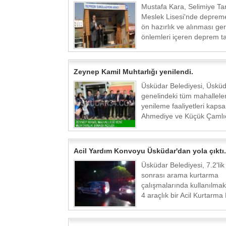
Mustafa Kara, Selimiye Ta
Meslek Lisesi'nde depreme
ön hazırlık ve alınması ge
önlemleri içeren deprem tat
Zeynep Kamil Muhtarlığı yenilendi.
Üsküdar Belediyesi, Üskü
genelindeki tüm mahallele
yenileme faaliyetleri kaps
Ahmediye ve Küçük Çamlıc
Acil Yardım Konvoyu Üsküdar'dan yola çıktı.
Üsküdar Belediyesi, 7.2'li
sonrası arama kurtarma
çalışmalarında kullanılma
4 araçlık bir Acil Kurtarma 