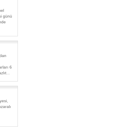
el
i günü
'nde
ndan
rları 6
lıt...
yesi,
zaralı