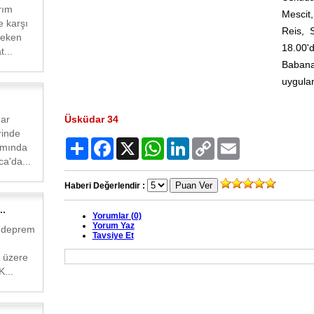
rım
Mescit
 karşı
Reis, 
reken
18.00
...
Babana
uygula
dar
Üsküdar 34
rinde
Paylaş
Facebook
X
WhatsApp
LinkedIn
Copy
Email
amında
Link
a'da...
Haberi Değerlendir :
..
Yorumlar (0)
Yorum Yaz
k deprem
Tavsiye Et
k üzere
K...