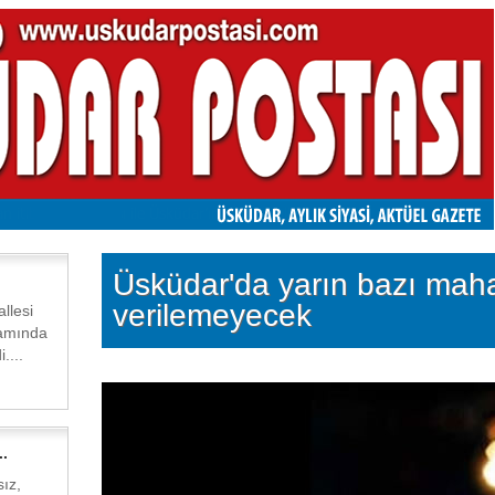
Üsküdar'da yarın bazı mahal
verilemeyecek
llesi
ramında
....
.
ız,