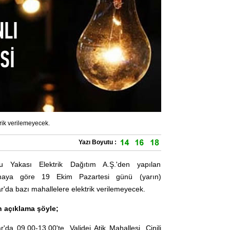
rik verilemeyecek.
Yazı Boyutu :
u Yakası Elektrik Dağıtım A.Ş.'den yapılan
amaya göre 19 Ekim Pazartesi günü (yarın)
'da bazı mahallelere elektrik verilemeyecek.
n açıklama şöyle;
'da 09.00-13.00'te, Validei Atik Mahallesi, Çinili