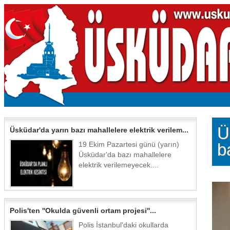
Ü
Üsküdar'da yarın bazı mahallelere elektrik verilem...
19 Ekim Pazartesi günü (yarın)
b
Üsküdar'da bazı mahallelere
elektrik verilemeyecek....
Polis'ten ''Okulda güvenli ortam projesi''...
Polis İstanbul'daki okullarda