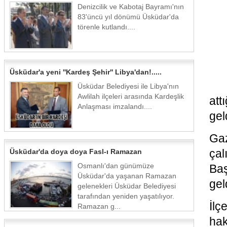
Denizcilik ve Kabotaj Bayramı'nın
83'üncü yıl dönümü Üsküdar'da
törenle kutlandı....
Üsküdar'a yeni ''Kardeş Şehir'' Libya'dan!.....
Üsküdar Belediyesi ile Libya'nın
Awlilah ilçeleri arasında Kardeşlik
at
Anlaşması imzalandı....
geld
Ga
çal
Üsküdar'da doya doya Fasl-ı Ramazan
Osmanlı'dan günümüze
Baş
Üsküdar'da yaşanan Ramazan
geld
gelenekleri Üsküdar Belediyesi
tarafından yeniden yaşatılıyor.
İlç
Ramazan g...
hak