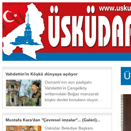
Ü
Vahdettin'in Köşkü dünyaya açılıyor
Osmanlı'nın son padişahı
Vahdettin'in Çengelköy
sırtlarındaki Boğaz manzaralı
köşkü devlet konukevi oluyor....
Mustafa Kara'dan ''Çevresel imzalar''... (Galeri)...
Üsküdar Belediye Başkanı