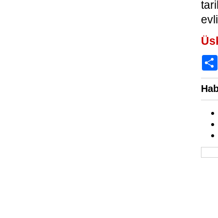
tar
evl
Üs
Hab