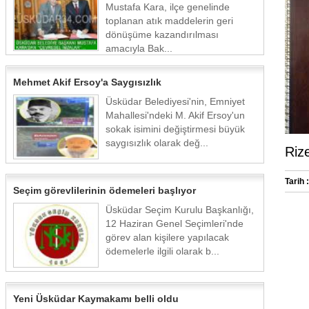
Mustafa Kara, ilçe genelinde
toplanan atık maddelerin geri
dönüşüme kazandırılması
amacıyla Bak...
Mehmet Akif Ersoy'a Saygısızlık
Üsküdar Belediyesi'nin, Emniyet
Mahallesi'ndeki M. Akif Ersoy'un
sokak isimini değiştirmesi büyük
saygısızlık olarak değ...
Riz
Tarih :
Seçim görevlilerinin ödemeleri başlıyor
Üsküdar Seçim Kurulu Başkanlığı,
12 Haziran Genel Seçimleri'nde
görev alan kişilere yapılacak
ödemelerle ilgili olarak b...
Yeni Üsküdar Kaymakamı belli oldu