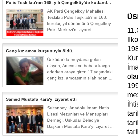
Polis Teşkilatı'nın 168. yılı Çengelköy'de kutland...
AK Parti Çengelköy Mahallesi
ÜS
Teşkilatı Polis Teşkilatı'nın 168.
kuruluş yıl dönümünü Çengelköy
11.
Polis Merkezi'ni ziyaret ...
İlk
19
Genç kız amca kurşunuyla öldü.
Kur
Üsküdar'da meydana gelen
olayda; Amcası ve babası kavga
İma
ederken araya giren 17 yaşındaki
ola
genç kız, amcasının silahından ...
199
mez
Samed Mustafa Kara'yı ziyaret etti
İht
Sultanbeyli Anadolu İmam Hatip
tar
Lisesi Mezunları ve Mensupları
Derneği, Üsküdar Belediye
tar
Başkanı Mustafa Kara'yı ziyaret ...
tar