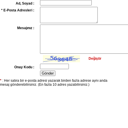
Ad, Soyad :
* E-Posta Adresleri :
Mesajınız :
Değiştir
Onay Kodu :
*
: Her satıra bir e-posta adresi yazarak birden fazla adrese aynı anda
mesaj gönderebilirsiniz. (En fazla 10 adres yazabilirsiniz.)