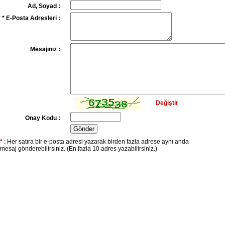
Ad, Soyad :
* E-Posta Adresleri :
Mesajınız :
Değiştir
Onay Kodu :
*
: Her satıra bir e-posta adresi yazarak birden fazla adrese aynı anda
mesaj gönderebilirsiniz. (En fazla 10 adres yazabilirsiniz.)