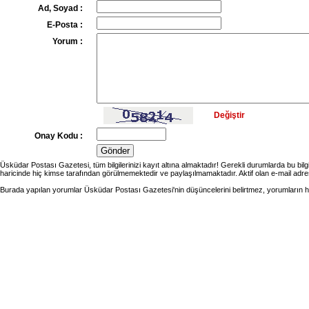
Ad, Soyad :
E-Posta :
Yorum :
Değiştir
Onay Kodu :
Üsküdar Postası Gazetesi, tüm bilgilerinizi kayıt altına almaktadır! Gerekli durumlarda bu bilgi
haricinde hiç kimse tarafından görülmemektedir ve paylaşılmamaktadır. Aktif olan e-mail adr
Burada yapılan yorumlar Üsküdar Postası Gazetesi'nin düşüncelerini belirtmez, yorumların h