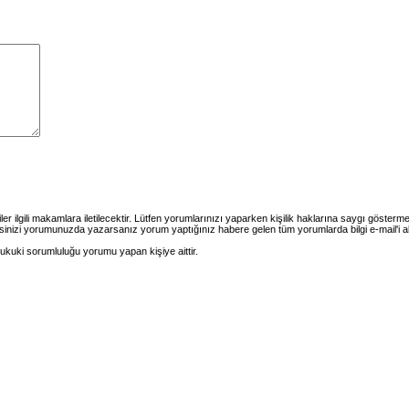
ler ilgili makamlara iletilecektir. Lütfen yorumlarınızı yaparken kişilik haklarına saygı göster
esinizi yorumunuzda yazarsanız yorum yaptığınız habere gelen tüm yorumlarda bilgi e-mail'i a
ukuki sorumluluğu yorumu yapan kişiye aittir.