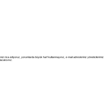
menizi rica ediyoruz, yorumlarda büyük harf kullanmayınız, e-mail adresleriniz yöneticilerimiz
lacaksınız.