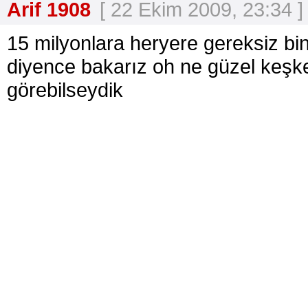
Arif 1908
[ 22 Ekim 2009, 23:34 ]
15 milyonlara heryere gereksiz bi
diyence bakarız oh ne güzel keşke
görebilseydik