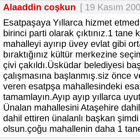
Alaaddin coşkun
[ 19 Kasım 200
Esatpaşaya Yıllarca hizmet etmedi
birinci parti olarak çıktınız.1 tan
mahalleyi ayırıp üvey evlat gibi or
bıraktığınız kültür merkezine seç
çivi çakıldı.Üsküdar belediyesi b
çalışmasına başlanmış.siz önce ver
veren esatpşa mahallesindeki esat
tamamlayın.Ayıp ayıp yıllarca uyut
Ünalan mahallesini Ataşehire dahi
dahil ettiren ünalanlı başkan şimd
olsun.çoğu mahallenin daha 1 tane 