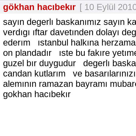
gökhan hacıbekır
[ 10 Eylül 2010
sayın degerlı baskanımız sayın kad
verdıgı ıftar davetınden dolayı d
ederım ıstanbul halkına herzaman
on plandadır ıste bu fakıre yet
guzel bır duygudur degerlı baskan
candan kutlarım ve basarılarını
alemının ramazan bayramı mubar
gokhan hacıbekır