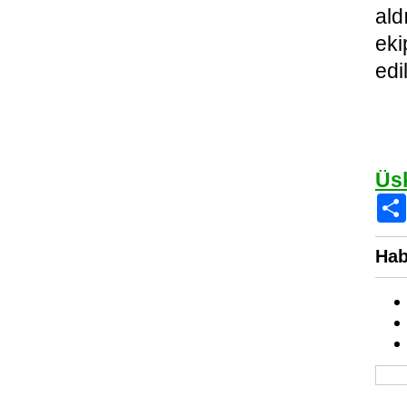
al
eki
edi
Üs
Hab