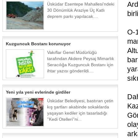
Ard
Üsküdar Esentepe Mahallesi'ndeki
30 Dönümlük Araziye Üç Katlı
bir
deprem parkı yapılacak....
O-1
ma
Kuzguncuk Bostanı korunuyor
Alt
Vakıflar Genel Müdürlüğü
ba
tarafından Akdere Peysaj Mimarlık
Seracılığa Kuzguncuk Bostanı için
yar
ihtar yazısı gönderildi....
sık
Yeni yıla yeni evlerinde girdiler
Dah
Üsküdar Belediyesi, bastıran çetin
Kaz
kış şartları akabinde sokaklarda
yaşayan kediler için tasarladığı
Gör
''Kedi Otelleri''ni...
ol
ark