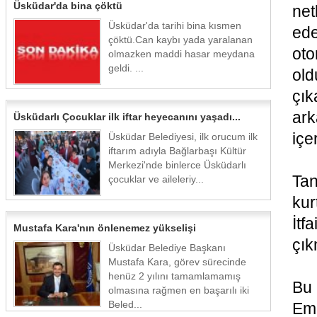
Üsküdar'da bina çöktü
net
Üsküdar'da tarihi bina kısmen
ed
çöktü.Can kaybı yada yaralanan
oto
olmazken maddi hasar meydana
geldi. ...
old
çık
ar
Üsküdarlı Çocuklar ilk iftar heyecanını yaşadı...
içe
Üsküdar Belediyesi, ilk orucum ilk
iftarım adıyla Bağlarbaşı Kültür
Merkezi'nde binlerce Üsküdarlı
Tan
çocuklar ve aileleriy...
kur
İtf
Mustafa Kara'nın önlenemez yükselişi
çık
Üsküdar Belediye Başkanı
Mustafa Kara, görev sürecinde
henüz 2 yılını tamamlamamış
Bu 
olmasına rağmen en başarılı iki
Beled...
Emn