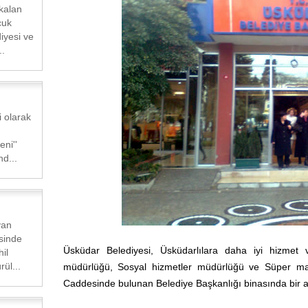
kalan
cuk
iyesi ve
..
 olarak
eni''
d...
yan
sinde
Üsküdar Belediyesi, Üsküdarlılara daha iyi hizmet ve
il
ül...
müdürlüğü, Sosyal hizmetler müdürlüğü ve Süper masa
Caddesinde bulunan Belediye Başkanlığı binasında bir ar