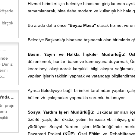
Hizmet birimleri için belediye binasının giriş katında ayrı
 köşede
tamamlanarak, bina daha modern ve kullanışlı bir hale get
 birçok
Bu arada daha önce
''Beyaz Masa''
olarak hizmet veren
Belediye Başkanlığı binasına taşınacak olan birimlerin gö
....
Basın, Yayın ve Halkla İlişkiler Müdürlüğü;
Üskü
linde
düzenlemek, bunları basın ve kamuoyuna duyurmak, Üsk
e Deniz
koordineyi oluşturarak karşılıklı bilgi akışını sağlamak
rini
yapılan işlerin takibini yapmak ve vatandaşı bilgilendirme
...
Ayrıca Belediyeye bağlı birimleri tarafından yapılan çalı
'nda ...
bülten vb. çalışmaları yapmakla sorumlu bulunuyor.
ün proje
kamu
Sosyal Yardım İşleri Müdürlüğü;
Üsküdar sınırları iç
ildi....
özürlü, yaşlı, dul, öksüz, yetim, kimsesiz vb. ihtiyaç grub
yürütüyor. Sosyal Yardım İşleri Müdürlüğü'nde mer
Pazaryeri Projesi
(KÜP)
, Özel Eğitim ve Rehabilitasy