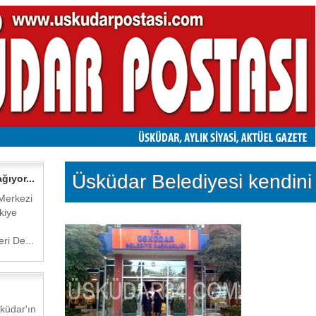
Üsküdar Belediyesi kendini 
ğıyor...
Merkezi
kiye
ri De...
küdar'ın