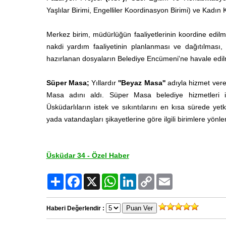
Yaşlılar Birimi, Engelliler Koordinasyon Birimi) ve Kadın
Merkez birim, müdürlüğün faaliyetlerinin koordine edil
nakdi yardım faaliyetinin planlanması ve dağıtılması,
hazırlanan dosyaların Belediye Encümeni'ne havale edil
Süper Masa;
Yıllardır
''Beyaz Masa''
adıyla hizmet vere
Masa adını aldı. Süper Masa belediye hizmetleri il
Üsküdarlıların istek ve sıkıntılarını en kısa sürede yetk
yada vatandaşları şikayetlerine göre ilgili birimlere yönlen
Üsküdar 34 - Özel Haber
Paylaş
Facebook
X
WhatsApp
LinkedIn
Copy
Email
Link
Haberi Değerlendir :