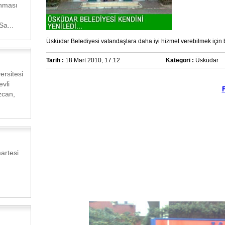
nması
Sa...
Üsküdar Belediyesi vatandaşlara daha iyi hizmet verebilmek için ba
Tarih :
18 Mart 2010, 17:12
Kategori :
Üsküdar
ersitesi
vli
zcan,
artesi