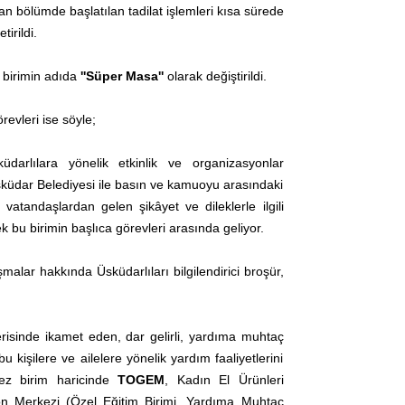
lan bölümde başlatılan tadilat işlemleri kısa sürede
irildi.
 birimin adıda
''Süper Masa''
olarak değiştirildi.
revleri ise söyle;
darlılara yönelik etkinlik ve organizasyonlar
üdar Belediyesi ile basın ve kamuoyu arasındaki
, vatandaşlardan gelen şikâyet ve dileklerle ilgili
k bu birimin başlıca görevleri arasında geliyor.
şmalar hakkında Üsküdarlıları bilgilendirici broşür,
erisinde ikamet eden, dar gelirli, yardıma muhtaç
u kişilere ve ailelere yönelik yardım faaliyetlerini
kez birim haricinde
TOGEM
, Kadın El Ürünleri
on Merkezi (Özel Eğitim Birimi, Yardıma Muhtaç