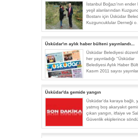
İstanbul Boğazı'nın ender 
yeşil alanlarından Kuzgun
Bostanı için Üsküdar Beled
Kuzguncuklular Derneği o.
Üsküdar'ın aylık haber bülteni yayınlandı...
Üsküdar Belediyesi düzenli
her yayınladığı ''Üsküdar
Belediyesi Aylık Haber Bült
Kasım 2011 sayısı yayınlan
Üsküdar'da gemide yangın
Üsküdar'da karaya bağlı, 
yatmış boş akaryakıt gemi
çıkan yangın, itfaiye ve Sah
Güvenlik ekiplerince söndür