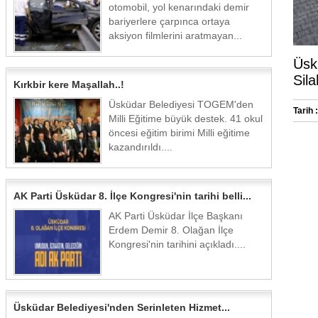
otomobil, yol kenarındaki demir
bariyerlere çarpınca ortaya
aksiyon filmlerini aratmayan...
Üsk
Sila
Kırkbir kere Maşallah..!
Üsküdar Belediyesi TOGEM'den
Tarih :
Milli Eğitime büyük destek. 41 okul
öncesi eğitim birimi Milli eğitime
kazandırıldı....
AK Parti Üsküdar 8. İlçe Kongresi'nin tarihi belli...
AK Parti Üsküdar İlçe Başkanı
Erdem Demir 8. Olağan İlçe
Kongresi'nin tarihini açıkladı....
Üsküdar Belediyesi'nden Serinleten Hizmet...