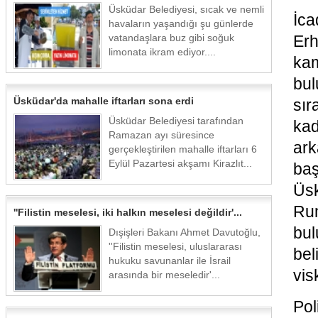
Üsküdar Belediyesi, sıcak ve nemli
İc
havaların yaşandığı şu günlerde
vatandaşlara buz gibi soğuk
Erh
limonata ikram ediyor....
kam
bul
Üsküdar'da mahalle iftarları sona erdi
sır
Üsküdar Belediyesi tarafından
kad
Ramazan ayı süresince
ark
gerçekleştirilen mahalle iftarları 6
Eylül Pazartesi akşamı Kirazlıt...
baş
Üsk
Ru
''Filistin meselesi, iki halkın meselesi değildir'...
bul
Dışişleri Bakanı Ahmet Davutoğlu,
''Filistin meselesi, uluslararası
bel
hukuku savunanlar ile İsrail
vis
arasında bir meseledir'...
Pol