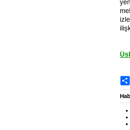
ye
mek
izl
ili
Üs
Hab