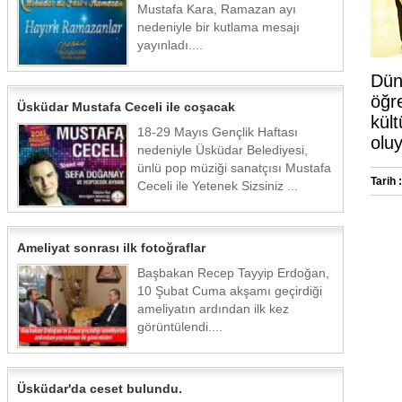
Mustafa Kara, Ramazan ayı
nedeniyle bir kutlama mesajı
yayınladı....
Dün
öğre
Üsküdar Mustafa Ceceli ile coşacak
kült
18-29 Mayıs Gençlik Haftası
oluy
nedeniyle Üsküdar Belediyesi,
ünlü pop müziği sanatçısı Mustafa
Tarih :
Ceceli ile Yetenek Sizsiniz ...
Ameliyat sonrası ilk fotoğraflar
Başbakan Recep Tayyip Erdoğan,
10 Şubat Cuma akşamı geçirdiği
ameliyatın ardından ilk kez
görüntülendi....
Üsküdar'da ceset bulundu.