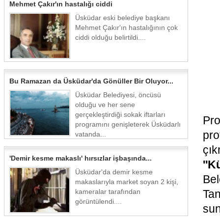
Mehmet Çakır'ın hastalığı ciddi
Üsküdar eski belediye başkanı
Mehmet Çakır'ın hastalığının çok
ciddi olduğu belirtildi....
Bu Ramazan da Üsküdar'da Gönüller Bir Oluyor...
Üsküdar Belediyesi, öncüsü
olduğu ve her sene
gerçekleştirdiği sokak iftarları
Pro
programını genişleterek Üsküdarlı
pro
vatanda...
çık
'Demir kesme makaslı' hırsızlar işbaşında...
''K
Üsküdar'da demir kesme
Bel
makaslarıyla market soyan 2 kişi,
kameralar tarafından
Ta
görüntülendi....
sun