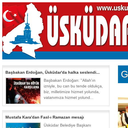
G
Başbakan Erdoğan, Üsküdar'da halka seslendi...
Başbakan Erdoğan: ''Allah'ın
izniyle, bu can bu tende oldukça,
biz, milletimize hizmet yolunda,
vatanımıza hizmet yolund...
Mustafa Kara'dan Fasl-ı Ramazan mesajı
Üsküdar Belediye Başkanı