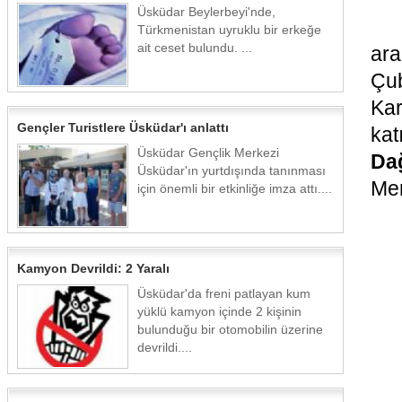
Üsküdar Beylerbeyi'nde,
Türkmenistan uyruklu bir erkeğe
ait ceset bulundu. ...
ara
Çu
Kar
Gençler Turistlere Üsküdar'ı anlattı
kat
Üsküdar Gençlik Merkezi
Dağ
Üsküdar'ın yurtdışında tanınması
Mer
için önemli bir etkinliğe imza attı....
Kamyon Devrildi: 2 Yaralı
Üsküdar'da freni patlayan kum
yüklü kamyon içinde 2 kişinin
bulunduğu bir otomobilin üzerine
devrildi....