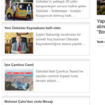
Üsküdar'ın yaklaşık 30 yıldır
kangrenleşen sorunu haline gelen
Üsküdar - Sultantepe - İcadiye -
Kuzguncuk dolmuş hattı, ...
Yap-
alı
Yeni Üsküdar Kaymakamı belli oldu
''Bo
İçişleri Bakanlığı tarafından bir
süredir boş bulunan Üsküdar
Tarih :
Kaymakamlığına atama yapıldı....
İşte Çamlıca Camii
Üsküdar'daki Çamlıca Tepesi'ne
yapılan caminin inşaatı hızla
devam ediyor....
Mehmet Çakır'dan veda Mesajı