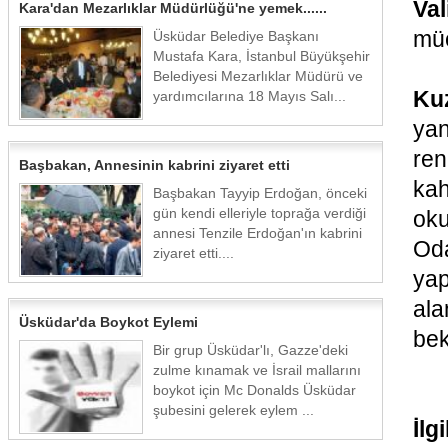
Va
Kara'dan Mezarlıklar Müdürlüğü'ne yemek......
müc
Üsküdar Belediye Başkanı
Mustafa Kara, İstanbul Büyükşehir
Belediyesi Mezarlıklar Müdürü ve
Ku
yardımcılarına 18 Mayıs Salı...
ya
re
Başbakan, Annesinin kabrini ziyaret etti
kah
Başbakan Tayyip Erdoğan, önceki
gün kendi elleriyle toprağa verdiği
oku
annesi Tenzile Erdoğan'ın kabrini
Oda
ziyaret etti....
ya
ala
Üsküdar'da Boykot Eylemi
bek
Bir grup Üsküdar'lı, Gazze'deki
zulme kınamak ve İsrail mallarını
boykot için Mc Donalds Üsküdar
şubesini gelerek eylem ...
İlg