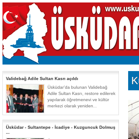
K
Validebağ Adile Sultan Kasrı açıldı
Üsküdar'da bulunan Validebağ
Adile Sultan Kasrı, restore edilerek
yapılarak öğretmenevi ve kültür
merkezi olarak yeniden...
Üsküdar - Sultantepe - İcadiye - Kuzguncuk Dolmuş
...