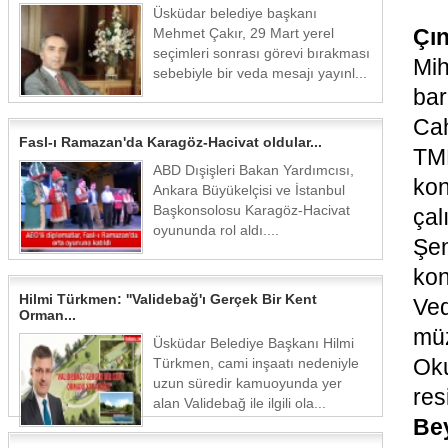
Üsküdar belediye başkanı
Çın
Mehmet Çakır, 29 Mart yerel
seçimleri sonrası görevi bırakması
Mih
sebebiyle bir veda mesajı yayınl...
bar
Cah
Fasl-ı Ramazan'da Karagöz-Hacivat oldular...
TM
ABD Dışişleri Bakan Yardımcısı,
ko
Ankara Büyükelçisi ve İstanbul
Başkonsolosu Karagöz-Hacivat
çal
oyununda rol aldı....
Şe
kon
Hilmi Türkmen: ''Validebağ'ı Gerçek Bir Kent
Ved
Orman...
müz
Üsküdar Belediye Başkanı Hilmi
Ok
Türkmen, cami inşaatı nedeniyle
uzun süredir kamuoyunda yer
re
alan Validebağ ile ilgili ola...
Be