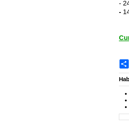
- 2
-
14
Cu
Hab