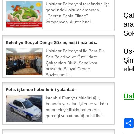
Üsküdar Belediyesi tarafından ilçe
genelindeki okullar arasında
Ça
''Çevren Senin Elinde''
kampanyası düzenlendi....
ara
Sok
Belediye Sosyal Denge Sözleşmesi imzaladı...
Üsk
Üsküdar Belediyesi ile Bem-Bir-
Sen Belediye ve Özel İdare
Şim
Çalışanları Birliği Sendikası
ele
arasında Sosyal Denge
Sözleşmesi...
Polis işkence haberlerini yalanladı
Üs
İstanbul Emniyet Müdürlüğü,
basında yer alan işkence ve kötü
muameleye ilişkin haberlerin
gerçeği yansıtmadığını bildird...