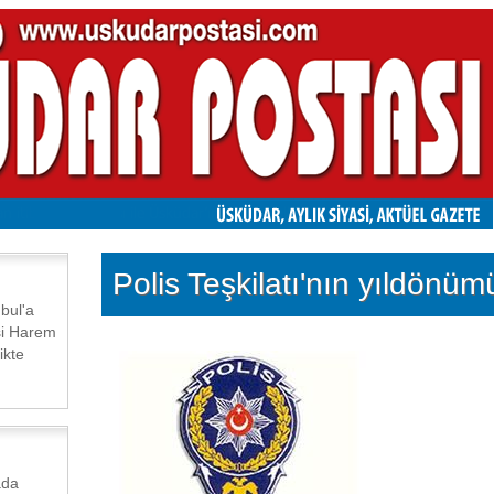
Polis Teşkilatı'nın yıldönüm
bul'a
işi Harem
ikte
ada