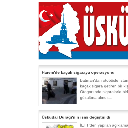
Harem'de kaçak sigaraya operasyonu
Batman'dan otobüsle İstan
kaçak sigara getiren bir k
Otogarı'nda sigaralarla birl
gözaltına alındı....
Üsküdar Durağı'nın ismi değiştirildi
İETT'den yapılan açıklam