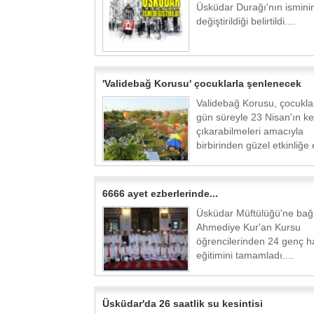
Üsküdar Durağı'nın ismini
değiştirildiği belirtildi....
'Validebağ Korusu' çocuklarla şenlenecek
Validebağ Korusu, çocukla
gün süreyle 23 Nisan'ın key
çıkarabilmeleri amacıyla
birbirinden güzel etkinliğe e
6666 ayet ezberlerinde...
Üsküdar Müftülüğü'ne bağl
Ahmediye Kur'an Kursu
öğrencilerinden 24 genç ha
eğitimini tamamladı....
Üsküdar'da 26 saatlik su kesintisi