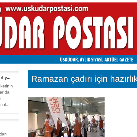
Ramazan çadırı için hazırlı
lıy...
etinin
ar'da
k
 il...
ndan