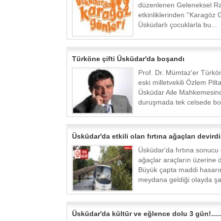
düzenlenen Geleneksel 
etkinliklerinden ''Karagöz G
Üsküdarlı çocuklarla bu...
Türköne çifti Üsküdar'da boşandı
Prof. Dr. Mümtaz'er Türkö
eski milletvekili Özlem Pilt
Üsküdar Aile Mahkemesin
duruşmada tek celsede boş
Üsküdar'da etkili olan fırtına ağaçları devirdi.
Üsküdar'da fırtına sonucu 
ağaçlar araçların üzerine 
Büyük çapta maddi hasarı
meydana geldiği olayda şa
Üsküdar'da kültür ve eğlence dolu 3 gün!.....