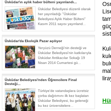
Üsküdar'ın aylık haber bülteni yayınlandı...
Osm
Üsküdar Belediyesi düzenli olarak
Li
her yayınladığı ''Üsküdar
ta
Belediyesi Aylık Haber Bülteni''
Kasım 2011 sayısı yayınland...
güç
sis
Üsküdar'da Ekolojik Pazar açılıyor
Kul
Yeryüzü Derneği'nin desteği ve
Üsküdar Belediyesi'nin katkılarıyla
kul
Üsküdar Antikacılar Sokağı 19
bul
Nisan 2014 Cumartesi gü...
mah
lir
Üsküdar Belediyesi'nden Öğrencilere Final
Desteği...
Türkiye'de vatandaşlara ücretsiz
çorba dağıtımını ilk kez başlatan
Hür
Üsküdar Belediyesi, bu geleneği
bu kez üniversitelere...