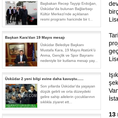
dev
Başbakan Recep Tayyip Erdoğan,
Üsküdar'da bulunan Bağlarbaşı
bir
Kültür Merkezi'nde açıklanan
Lis
resmi programı haricinde bir t...
Tar
Başkan Kara'dan 19 Mayıs mesajı
pro
Üsküdar Belediye Başkanı
geç
Mustafa Kara, 19 Mayıs Atatürk'ü
Anma, Gençlik ve Spor Bayramı
Lis
nedeniyle bir kutlama mesajı yay...
Işı
Üsküdar 2 yeni bilgi evine daha kavuştu......
şek
Son yıllarda Üsküdar'da yaşayan
Van
düşük gelirli ve orta düzeydeki
gelire sahip ailelerin çocuklarının
İst
sıklıkla ziyaret ett...
13 