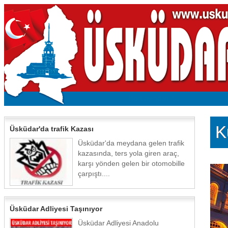
K
Üsküdar'da trafik Kazası
Üsküdar'da meydana gelen trafik
kazasında, ters yola giren araç,
karşı yönden gelen bir otomobille
çarpıştı....
Üsküdar Adliyesi Taşınıyor
Üsküdar Adliyesi Anadolu