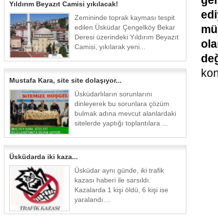
ge
Yıldırım Beyazıt Camisi yıkılacak!
edi
Zemininde toprak kayması tespit
mü
edilen Üsküdar Çengelköy Bekar
Deresi üzerindeki Yıldırım Beyazıt
ola
Camisi, yıkılarak yeni...
değ
kon
Mustafa Kara, site site dolaşıyor...
Üsküdarlıların sorunlarını
dinleyerek bu sorunlara çözüm
bulmak adına mevcut alanlardaki
sitelerde yaptığı toplantılara ...
Üsküdarda iki kaza...
Üsküdar aynı günde, iki trafik
kazası haberi ile sarsıldı.
Kazalarda 1 kişi öldü, 6 kişi ise
yaralandı....