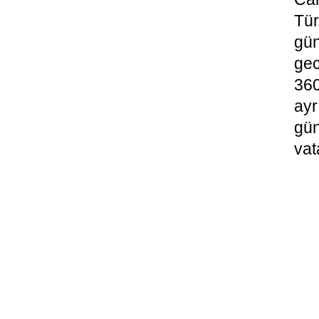
Tü
gü
ge
360
ayr
gün
vat