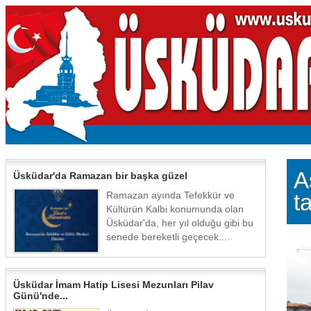
A
Üsküdar'da Ramazan bir başka güzel
Ramazan ayında Tefekkür ve
t
Kültürün Kalbi konumunda olan
Üsküdar'da, her yıl olduğu gibi bu
senede bereketli geçecek....
Üsküdar İmam Hatip Lisesi Mezunları Pilav
Günü'nde...