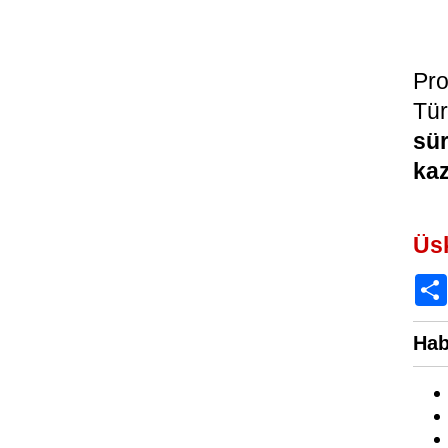
Pr
Tür
sür
kaz
Üs
Hab