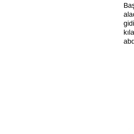
Ba
ala
gid
kıl
abd