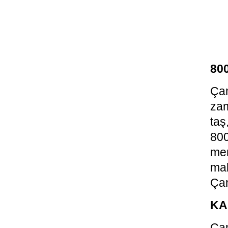
80
Çam
zam
taş
800
me
mal
Çam
KA
Cam