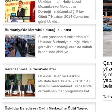
Üsküdar İmam Hatip Lisesi
Mezunları ve Mensupları
Derneği'nin düzenlediği Pilav
Günü 7 Haziran 2014 Cumartesi
günü Üsküd...
Burhaniye'de Metrobüs durağı sıkıntısı
Sıkıntı yaşanan duraklardan biri
Üsküdar Burhaniye durağı. Hiçbir
görevlinin olmadığı durakta sabah
iş saatinde ciddi yo...
Çam
yüzd
Karacaahmet Türbesi'nde iftar
iç 
Üsküdar Belediye Başkanı
yap
Mustafa Kara 14 Aralık 2010 Salı
beli
akşamı Karacaahmet Türbesi'nde
düzenlenen iftar programına kat...
Tarih :
Üsküdar Belediyesi Çağrı Merkezi'ne Ödül Yağıyor...