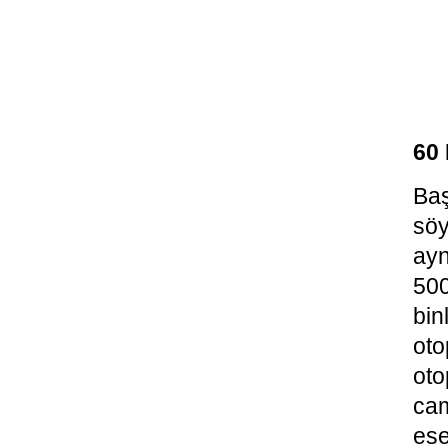
60
Baş
söy
ayn
500
bin
oto
oto
cam
ese