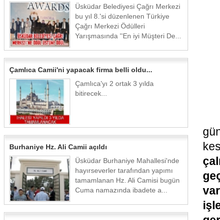
Üsküdar Belediyesi Çağrı Merkezi
bu yıl 8.'si düzenlenen Türkiye
Çağrı Merkezi Ödülleri
Yarışmasında ''En iyi Müşteri De...
Çamlıca Camii'ni yapacak firma belli oldu...
Çamlıca'yı 2 ortak 3 yılda
bitirecek...
gü
kes
Burhaniye Hz. Ali Camii açıldı
ça
Üsküdar Burhaniye Mahallesi'nde
hayırseverler tarafından yapımı
geç
tamamlanan Hz. Ali Camisi bugün
va
Cuma namazında ibadete a...
iş