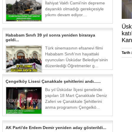
İlahiyat Vakfı Camii'nin depreme
dayanıklı olmadığı gerekçesiyle
yıkımı devam ediyor....
Üsk
kat
Hababam Sınıfı 39 yıl sonra yeniden biraraya
Kand
geldi...
Türk sinemasının efsanevi filmi
Tarih :
Hababam Sınıfı'nın hayattaki
oyuncuları Üsküdar Belediye'sinin
düzenlediği Öğretmenler g...
Çengelköy Lisesi Çanakkale şehitlerini andı......
Bu yıl Üsküdar İlçesi genelinde
yapılan 18 Mart Çanakkale Deniz
Zaferi ve Çanakkale Şehitlerini
anma programını Çengelkö...
AK Parti'de Erdem Demir yeniden aday gösterildi...