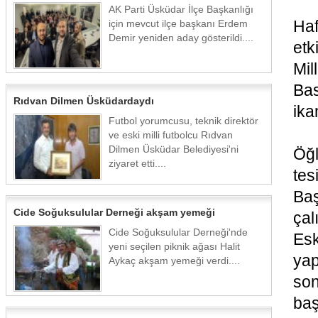
AK Parti Üsküdar İlçe Başkanlığı
Haf
için mevcut ilçe başkanı Erdem
Demir yeniden aday gösterildi....
etk
Mil
Bas
Rıdvan Dilmen Üsküdardaydı
ika
Futbol yorumcusu, teknik direktör
ve eski milli futbolcu Rıdvan
Dilmen Üsküdar Belediyesi'ni
Öğl
ziyaret etti....
tes
Ba
Cide Soğuksulular Derneği akşam yemeği
çal
Cide Soğuksulular Derneği'nde
Esk
yeni seçilen piknik ağası Halit
yap
Aykaç akşam yemeği verdi....
son
baş