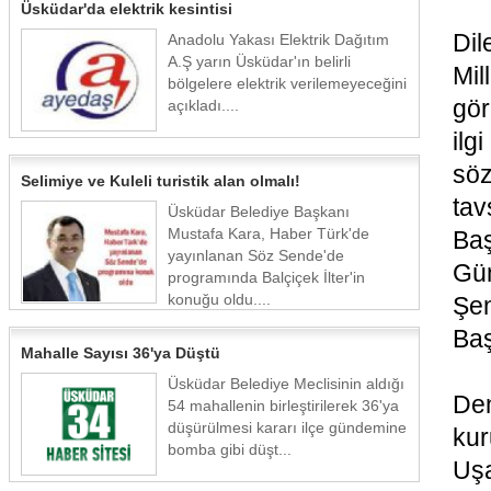
Üsküdar'da elektrik kesintisi
Di
Anadolu Yakası Elektrik Dağıtım
A.Ş yarın Üsküdar'ın belirli
Mil
bölgelere elektrik verilemeyeceğini
gör
açıkladı....
ilg
sö
Selimiye ve Kuleli turistik alan olmalı!
tav
Üsküdar Belediye Başkanı
Mustafa Kara, Haber Türk'de
Baş
yayınlanan Söz Sende'de
Gü
programında Balçiçek İlter'in
konuğu oldu....
Şen
Baş
Mahalle Sayısı 36'ya Düştü
Üsküdar Belediye Meclisinin aldığı
De
54 mahallenin birleştirilerek 36'ya
düşürülmesi kararı ilçe gündemine
kur
bomba gibi düşt...
Uş