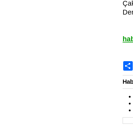
Ça
Den
ha
Hab