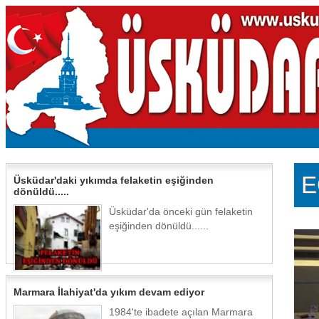
E
Üsküdar'daki yıkımda felaketin eşiğinden
dönüldü.....
Üsküdar'da önceki gün felaketin
eşiğinden dönüldü......
Marmara İlahiyat'da yıkım devam ediyor
1984'te ibadete açılan Marmara