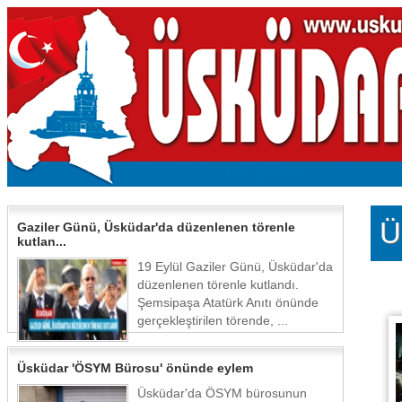
Ü
Gaziler Günü, Üsküdar'da düzenlenen törenle
kutlan...
19 Eylül Gaziler Günü, Üsküdar'da
düzenlenen törenle kutlandı.
Şemsipaşa Atatürk Anıtı önünde
gerçekleştirilen törende, ...
Üsküdar 'ÖSYM Bürosu' önünde eylem
Üsküdar'da ÖSYM bürosunun