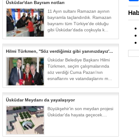
Üsküdar'dan Bayram notları
11 Ayın sultanı Ramazan ayının
Hab
bayramla taçlandırdık. Ramazan
bayramı tüm Türkiye'de olduğu
gibi Üsküdar'dada coşkuyla k...
Hilmi Türkmen, ''Söz verdiğimiz gibi yanınızdayız'...
Üsküdar Belediye Başkanı Hilmi
Türkmen, seçim çalışmalarında
söz verdiği Cuma Pazarı'nın
esnaflarını ve vatandaşlarını m...
Üsküdar Meydanı da yayalaşıyor
Büyükşehir'in son meydan projesi
Üsküdar'da hayata geçecek....