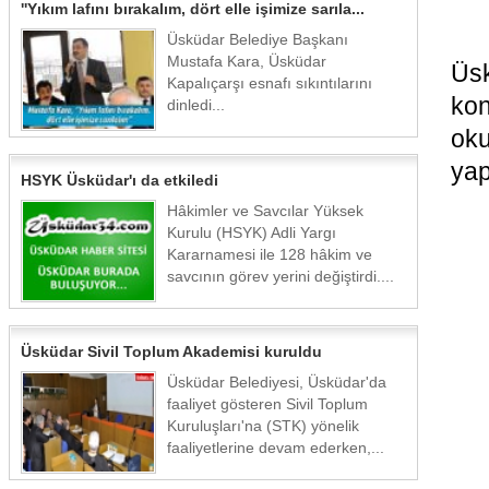
''Yıkım lafını bırakalım, dört elle işimize sarıla...
Üsküdar Belediye Başkanı
Mustafa Kara, Üsküdar
Üs
Kapalıçarşı esnafı sıkıntılarını
kon
dinledi...
oku
yap
HSYK Üsküdar'ı da etkiledi
Hâkimler ve Savcılar Yüksek
Kurulu (HSYK) Adli Yargı
Kararnamesi ile 128 hâkim ve
savcının görev yerini değiştirdi....
Üsküdar Sivil Toplum Akademisi kuruldu
Üsküdar Belediyesi, Üsküdar'da
faaliyet gösteren Sivil Toplum
Kuruluşları'na (STK) yönelik
faaliyetlerine devam ederken,...