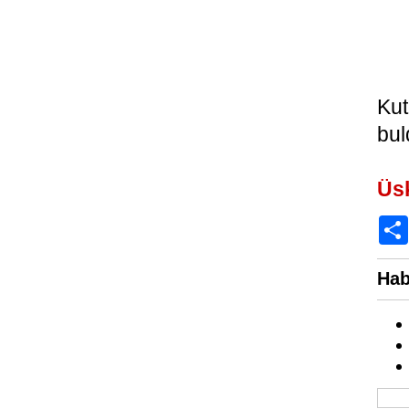
Kut
bul
Üs
Hab