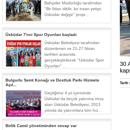
Bahçeler Müdürlüğü tarafından
''Bir fidan dikilir, bir insan yetişir,
Üsküdar değişir'' proje...
Üsküdar 7'nci Spor Oyunları başladı
Üsküdar Belediyesi tarafından
düzenlenen ve 21-27 Nisan
tarihleri arasında
gerçekleştirilecek ''Üsküdar Spor
30 
Oyunları'' ...
kap
Bulgurlu Semt Konağı ve Dostluk Parkı Hizmete
Tarih :
Açıl...
Geçtiğimiz 4 yıl içerisinde
Üsküdar'da birçok yatırıma imza
atan Üsküdar Belediyesi, 2013
yılında da yatırımlara tüm hız...
Birlik Camii yönetiminden cevap var