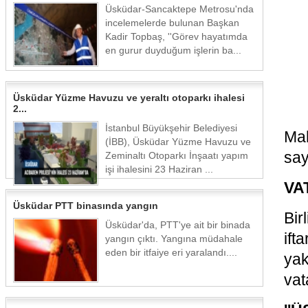
Üsküdar-Sancaktepe Metrosu'nda
incelemelerde bulunan Başkan
Kadir Topbaş, ''Görev hayatımda
en gurur duyduğum işlerin ba...
Üsküdar Yüzme Havuzu ve yeraltı otoparkı ihalesi
2...
İstanbul Büyükşehir Belediyesi
Mah
(İBB), Üsküdar Yüzme Havuzu ve
say
Zeminaltı Otoparkı İnşaatı yapım
işi ihalesini 23 Haziran ...
VA
Üsküdar PTT binasında yangın
Bir
Üsküdar'da, PTT'ye ait bir binada
ift
yangın çıktı. Yangına müdahale
eden bir itfaiye eri yaralandı....
ya
vat