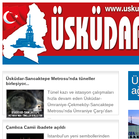
Ü
Üsküdar-Sancaktepe Metrosu'nda tüneller
birleşiyor...
a
Tünel kazı ve istasyon çalışmaları
hızla devam eden Üsküdar-
Ümraniye-Çekmeköy-Sancaktepe
Metrosu'nda Ümraniye Çarşı'dan
...
Çamlıca Camii ibadete açıldı
İstanbul'un yeni sembollerinden