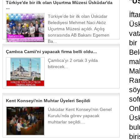
''
Türkiye'de bir ilk olan Uçurtma Müzesi Üsküdar'da
...
İft
Türkiye'de bir ilk olan Üsküdar
Belediyesi Mehmet Naci Aköz
Üs
Uçurtma Müzesi açıldı. Açılış
vat
sonrasında AB Bakanı Egemen
Ba...
bir
Bel
Çamlıca Camii'ni yapacak firma belli oldu...
mah
Çamlıca'yı 2 ortak 3 yılda
bitirecek...
Mah
Ra
söy
so
Kent Konseyi'nin Muhtar Üyeleri Seçildi
Onl
Üsküdar Kent Konseyi'nin Genel
Kurulu'nda görev yapacak
Üs
muhtarlar seçildi....
bul
bir