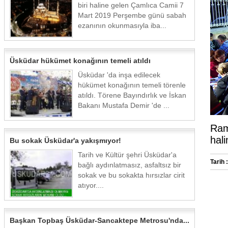
biri haline gelen Çamlıca Camii 7
Mart 2019 Perşembe günü sabah
ezanının okunmasıyla iba...
Üsküdar hükümet konağının temeli atıldı
Üsküdar 'da inşa edilecek
hükümet konağının temeli törenle
atıldı. Törene Bayındırlık ve İskan
Bakanı Mustafa Demir 'de ...
Ram
hali
Bu sokak Üsküdar'a yakışmıyor!
Tarih ve Kültür şehri Üsküdar'a
Tarih :
bağlı aydınlatmasız, asfaltsız bir
sokak ve bu sokakta hırsızlar cirit
atıyor....
Başkan Topbaş Üsküdar-Sancaktepe Metrosu'nda...