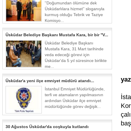
''Doğumundan ölümüne dek
Üsküdarlılara hizmet'' sloganıyla
kurmuş olduğu Tebrik ve Taziye
Komisyo...
Üsküdar Belediye Başkanı Mustafa Kara, bir bir ''V...
Üsküdar Belediye Başkanı
Mustafa Kara, 31 Mart tarihinde
veda edeceği görevi için
Üsküdar'da 5 yıl süresince birlikte
me...
yaz
Üsküdar'a yeni ilçe emniyet müdürü atandı...
İstanbul Emniyet Müdürlüğünde,
terfi ve atamaların yapılmasının
İst
ardından Üsküdar ilçe emniyet
Ko
müdürlüğünde görev değişik...
çal
başl
30 Ağustos Üsküdar'da coşkuyla kutlandı