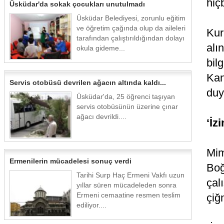
hiç
Üsküdar'da sokak çocukları unutulmadı
Üsküdar Belediyesi, zorunlu eğitim
ve öğretim çağında olup da aileleri
Kur
tarafından çalıştırıldığından dolayı
alı
okula gideme...
bil
Kan
Servis otobüsü devrilen ağacın altında kaldı...
duy
Üsküdar'da, 25 öğrenci taşıyan
servis otobüsünün üzerine çınar
ağacı devrildi....
‘İz
Mim
Ermenilerin mücadelesi sonuç verdi
Boğ
Tarihi Surp Haç Ermeni Vakfı uzun
çal
yıllar süren mücadeleden sonra
Ermeni cemaatine resmen teslim
çiğ
ediliyor....