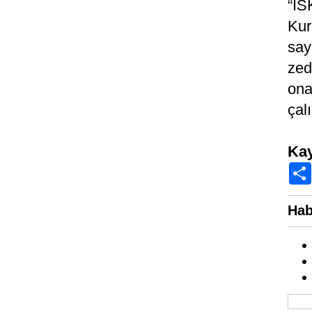
“İS
Kur
say
zed
ona
çal
Ka
Hab