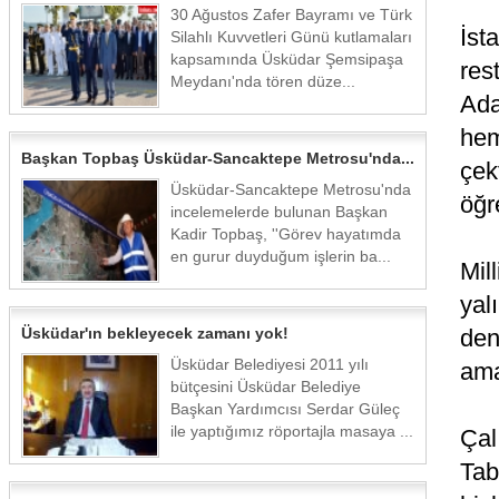
30 Ağustos Zafer Bayramı ve Türk
İst
Silahlı Kuvvetleri Günü kutlamaları
kapsamında Üsküdar Şemsipaşa
res
Meydanı'nda tören düze...
Ada
hem
Başkan Topbaş Üsküdar-Sancaktepe Metrosu'nda...
çek
Üsküdar-Sancaktepe Metrosu'nda
öğr
incelemelerde bulunan Başkan
Kadir Topbaş, ''Görev hayatımda
en gurur duyduğum işlerin ba...
Mil
yal
Üsküdar'ın bekleyecek zamanı yok!
den
Üsküdar Belediyesi 2011 yılı
ama
bütçesini Üsküdar Belediye
Başkan Yardımcısı Serdar Güleç
ile yaptığımız röportajla masaya ...
Çal
Tab