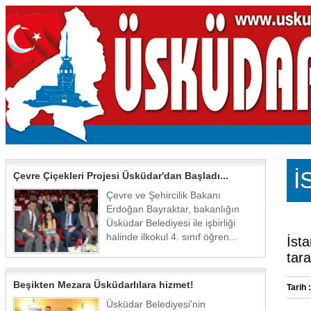
İ
Çevre Çiçekleri Projesi Üsküdar'dan Başladı...
Çevre ve Şehircilik Bakanı
Erdoğan Bayraktar, bakanlığın
Üsküdar Belediyesi ile işbirliği
halinde ilkokul 4. sınıf öğren...
İst
tar
Beşikten Mezara Üsküdarlılara hizmet!
Tarih :
Üsküdar Belediyesi'nin