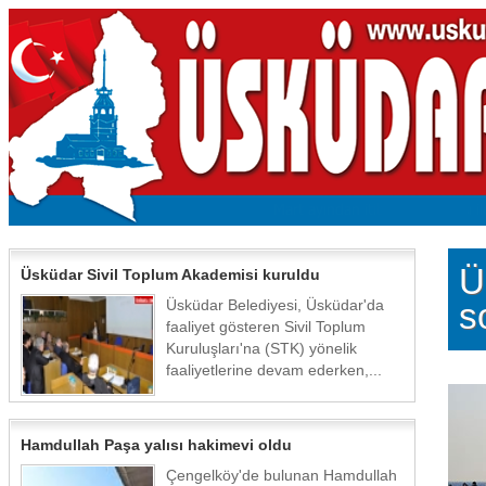
Ü
Üsküdar Sivil Toplum Akademisi kuruldu
Üsküdar Belediyesi, Üsküdar'da
s
faaliyet gösteren Sivil Toplum
Kuruluşları'na (STK) yönelik
faaliyetlerine devam ederken,...
Hamdullah Paşa yalısı hakimevi oldu
Çengelköy'de bulunan Hamdullah