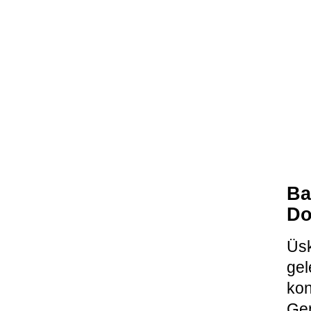
Ba
Do
Üsk
gel
ko
Ge