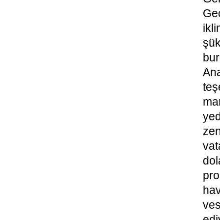
Gec
ikl
şü
bur
Ana
teş
man
yed
zen
vat
do
pr
hav
ve
edi