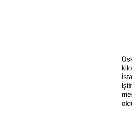
Üsk
kil
İst
işt
me
old