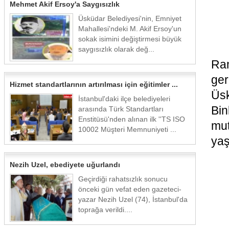
Mehmet Akif Ersoy'a Saygısızlık
Üsküdar Belediyesi'nin, Emniyet
Mahallesi'ndeki M. Akif Ersoy'un
sokak isimini değiştirmesi büyük
saygısızlık olarak değ...
Ra
ge
Hizmet standartlarının artırılması için eğitimler ...
Üsk
İstanbul'daki ilçe belediyeleri
Bi
arasında Türk Standartları
Enstitüsü'nden alınan ilk ''TS ISO
mut
10002 Müşteri Memnuniyeti ...
yaş
Nezih Uzel, ebediyete uğurlandı
Geçirdiği rahatsızlık sonucu
önceki gün vefat eden gazeteci-
yazar Nezih Uzel (74), İstanbul'da
toprağa verildi....