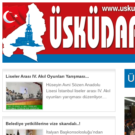
Ü
Liseler Arası IV. Akıl Oyunları Yarışması...
Hüseyin Avni Sözen Anadolu
Lisesi İstanbul liseler arası IV. Akıl
oyunları yarışması düzenliyor....
Belediye yetkililerine vize skandalı..!
İtalyan Başkonsolosluğu'ndan