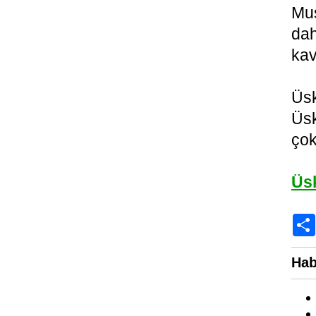
Mus
dah
kav
Üsk
Üsk
çok
Üs
Hab