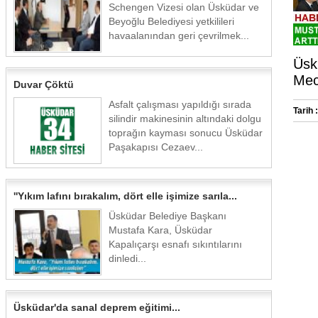
Schengen Vizesi olan Üsküdar ve
Beyoğlu Belediyesi yetkilileri
havaalanından geri çevrilmek...
Üskü
Mecl
Duvar Çöktü
Asfalt çalışması yapıldığı sırada
Tarih :
silindir makinesinin altındaki dolgu
toprağın kayması sonucu Üsküdar
Paşakapısı Cezaev...
''Yıkım lafını bırakalım, dört elle işimize sarıla...
Üsküdar Belediye Başkanı
Mustafa Kara, Üsküdar
Kapalıçarşı esnafı sıkıntılarını
dinledi...
Üsküdar'da sanal deprem eğitimi...