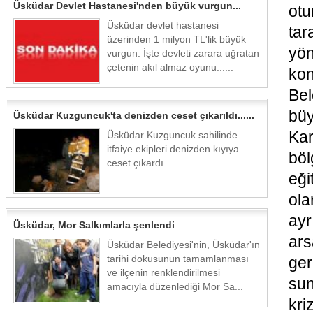
Üsküdar Devlet Hastanesi'nden büyük vurgun...
ot
Üsküdar devlet hastanesi
ta
üzerinden 1 milyon TL'lik büyük
yön
vurgun. İşte devleti zarara uğratan
çetenin akıl almaz oyunu......
ko
Bel
büy
Üsküdar Kuzguncuk'ta denizden ceset çıkarıldı......
Kar
Üsküdar Kuzguncuk sahilinde
itfaiye ekipleri denizden kıyıya
böl
ceset çıkardı....
eği
ola
ayr
Üsküdar, Mor Salkımlarla şenlendi
ar
Üsküdar Belediyesi'nin, Üsküdar'ın
tarihi dokusunun tamamlanması
ger
ve ilçenin renklendirilmesi
sun
amacıyla düzenlediği Mor Sa...
kri