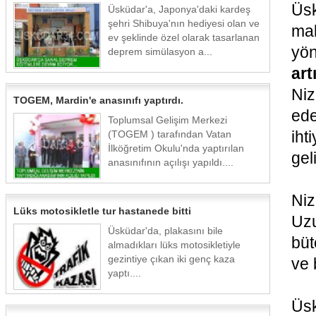
Üsk
Üsküdar'a, Japonya'daki kardeş
şehri Shibuya'nın hediyesi olan ve
mal
ev şeklinde özel olarak tasarlanan
yön
deprem simülasyon a...
art
Niz
TOGEM, Mardin'e anasınıfı yaptırdı.
ede
Toplumsal Gelişim Merkezi
ih
(TOGEM ) tarafından Vatan
İlköğretim Okulu'nda yaptırılan
gel
anasınıfının açılışı yapıldı....
Niz
Lüks motosikletle tur hastanede bitti
Uz
Üsküdar'da, plakasını bile
büt
almadıkları lüks motosikletiyle
gezintiye çıkan iki genç kaza
ve 
yaptı....
Üs