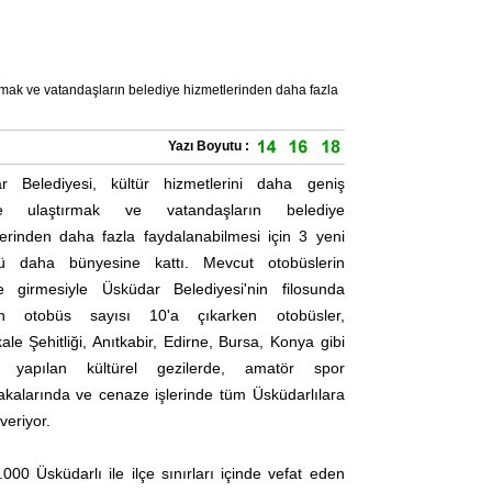
ırmak ve vatandaşların belediye hizmetlerinden daha fazla
Yazı Boyutu :
r Belediyesi, kültür hizmetlerini daha geniş
lere ulaştırmak ve vatandaşların belediye
lerinden daha fazla faydalanabilmesi için 3 yeni
ü daha bünyesine kattı. Mevcut otobüslerin
e girmesiyle Üsküdar Belediyesi'nin filosunda
an otobüs sayısı 10'a çıkarken otobüsler,
le Şehitliği, Anıtkabir, Edirne, Bursa, Konya gibi
e yapılan kültürel gezilerde, amatör spor
kalarında ve cenaze işlerinde tüm Üsküdarlılara
veriyor.
000 Üsküdarlı ile ilçe sınırları içinde vefat eden