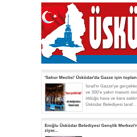
'Sahur Meclisi' Üsküdar'da Gazze için topland
İsrail'in Gazze'ye gerçekleş
ve 300'e yakın masum sivil
öldüğü hava ve kara saldırı
Üsküdar Belediyesi taraf...
Eroğlu Üsküdar Belediyesi Gençlik Merkezi'n
ziyar...