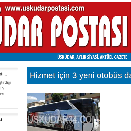
Hizmet için 3 yeni otobüs d
ı...
tirdiği
in
sı,
i