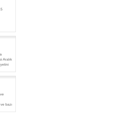
15
a
i Aralık
yetini
 ve
ve bazı