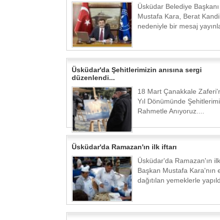
Üsküdar Belediye Başkanı
Mustafa Kara, Berat Kandil
nedeniyle bir mesaj yayınla
Üsküdar'da Şehitlerimizin anısına sergi
düzenlendi...
18 Mart Çanakkale Zaferi'n
Yıl Dönümünde Şehitlerimi
Rahmetle Anıyoruz....
Üsküdar'da Ramazan'ın ilk iftarı
Üsküdar'da Ramazan'ın ilk 
Başkan Mustafa Kara'nın 
dağıtılan yemeklerle yapıldı