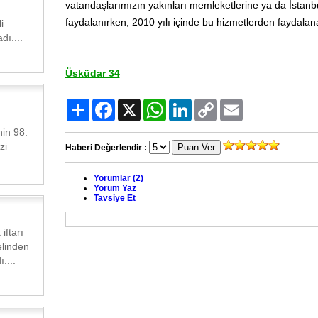
vatandaşlarımızın yakınları memleketlerine ya da İstanbu
faydalanırken, 2010 yılı içinde bu hizmetlerden faydalana
i
dı....
Üsküdar 34
Paylaş
Facebook
X
WhatsApp
LinkedIn
Copy
Email
Link
in 98.
zi
Haberi Değerlendir :
Yorumlar (2)
Yorum Yaz
Tavsiye Et
iftarı
elinden
....