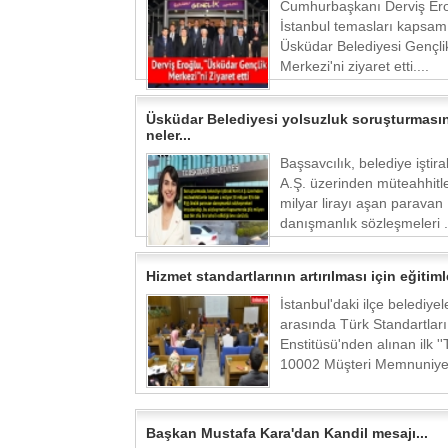
Cumhurbaşkanı Derviş Ero
İstanbul temasları kapsam
Üsküdar Belediyesi Gençli
Merkezi'ni ziyaret etti....
Üsküdar Belediyesi yolsuzluk soruşturması
neler...
Başsavcılık, belediye iştira
A.Ş. üzerinden müteahhitle
milyar lirayı aşan paravan
danışmanlık sözleşmeleri .
Hizmet standartlarının artırılması için eğitimle
İstanbul'daki ilçe belediyele
arasında Türk Standartları
Enstitüsü'nden alınan ilk '
10002 Müşteri Memnuniyeti
Başkan Mustafa Kara'dan Kandil mesajı...