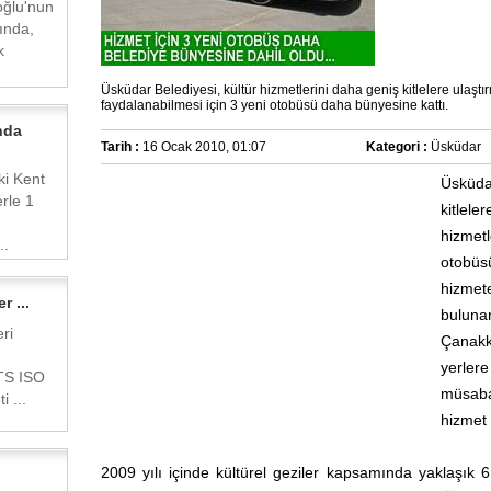
ğlu'nun
ında,
k
Üsküdar Belediyesi, kültür hizmetlerini daha geniş kitlelere ulaşt
faydalanabilmesi için 3 yeni otobüsü daha bünyesine kattı.
nda
Tarih :
16 Ocak 2010, 01:07
Kategori :
Üsküdar
ki Kent
Üsküda
rle 1
kitle
hizmet
..
otobüs
hizmet
r ...
bulun
ri
Çanakka
yerler
'TS ISO
müsaba
 ...
hizmet 
2009 yılı içinde kültürel geziler kapsamında yaklaşık 6.