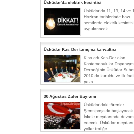
Üsküdar'da elektrik kesintisi
Üsküdar'da 11, 13, 14 ve 
Haziran tarihlerinde bazı
semtlerde elektrik kesintisi
uygulanacak....
Üsküdar Kas-Der tanışma kahvaltısı
Kısa adı Kas-Der olan
Kastamonulular Dayanışm
Derneği'nin Üsküdar Şubes
2010 da kuruldu ve ilk faali
paza...
30 Ağustos Zafer Bayramı
Üsküdar'daki törenler
Şemsipaşa'da başlayacak
İskele meydanında devam
edecek. Üsküdar meydanı 
yollar trafiğe ...