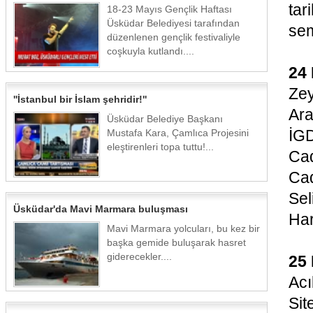
tar
18-23 Mayıs Gençlik Haftası
Üsküdar Belediyesi tarafından
sem
düzenlenen gençlik festivaliyle
coşkuyla kutlandı....
24 
Zey
''İstanbul bir İslam şehridir!''
Ara
Üsküdar Belediye Başkanı
İGD
Mustafa Kara, Çamlıca Projesini
eleştirenleri topa tuttu!...
Ca
Cad
Sel
Üsküdar'da Mavi Marmara buluşması
Har
Mavi Marmara yolcuları, bu kez bir
başka gemide buluşarak hasret
giderecekler....
25 
Acı
Sit