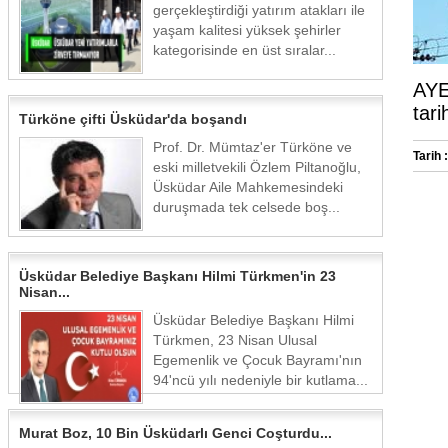
gerçekleştirdiği yatırım atakları ile
yaşam kalitesi yüksek şehirler
kategorisinde en üst sıralar...
AYE
tari
Türköne çifti Üsküdar'da boşandı
Prof. Dr. Mümtaz'er Türköne ve
Tarih :
eski milletvekili Özlem Piltanoğlu,
Üsküdar Aile Mahkemesindeki
duruşmada tek celsede boş...
Üsküdar Belediye Başkanı Hilmi Türkmen'in 23
Nisan...
Üsküdar Belediye Başkanı Hilmi
Türkmen, 23 Nisan Ulusal
Egemenlik ve Çocuk Bayramı'nın
94'ncü yılı nedeniyle bir kutlama...
Murat Boz, 10 Bin Üsküdarlı Genci Coşturdu...