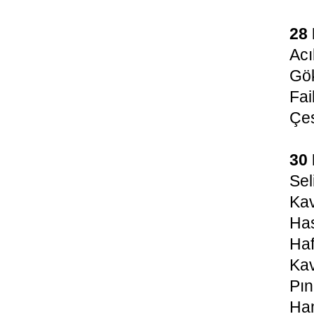
28
Acı
Gök
Fa
Çes
30
Sel
Kav
Has
Haf
Kav
Pın
Ha