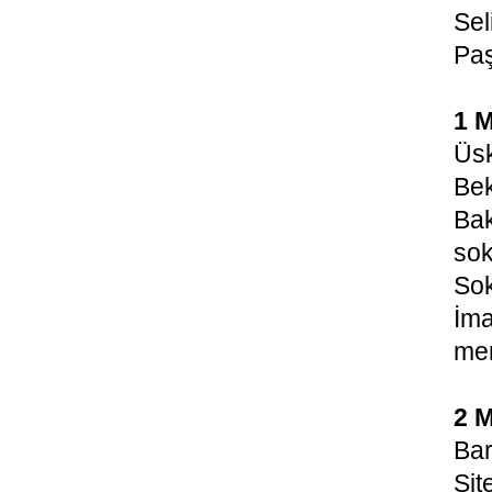
Sel
Paş
1 M
Üs
Be
Bak
sok
Sok
İma
mer
2 M
Bar
Sit