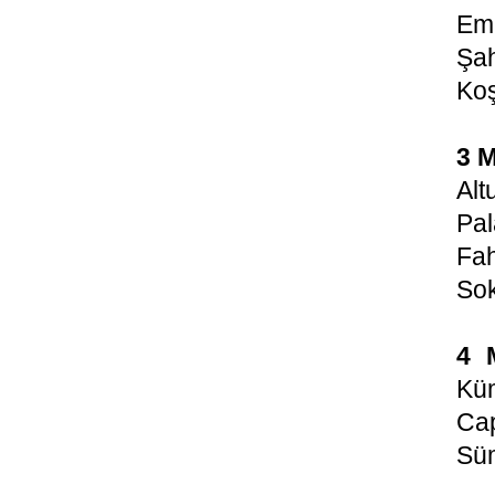
Eml
Şa
Koş
3 M
Alt
Pal
Fa
So
4 
Küm
Ca
Süm