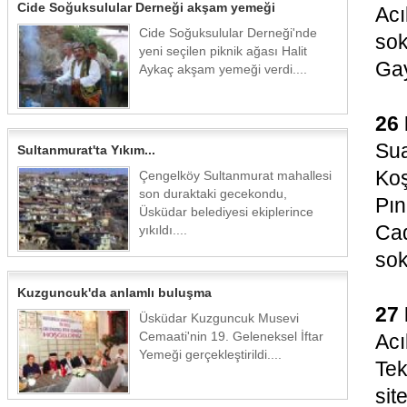
Cide Soğuksulular Derneği akşam yemeği
Ac
Cide Soğuksulular Derneği'nde
so
yeni seçilen piknik ağası Halit
Gay
Aykaç akşam yemeği verdi....
26 
Sua
Sultanmurat'ta Yıkım...
Koş
Çengelköy Sultanmurat mahallesi
son duraktaki gecekondu,
Pı
Üsküdar belediyesi ekiplerince
Ca
yıkıldı....
sok
Kuzguncuk'da anlamlı buluşma
27
Üsküdar Kuzguncuk Musevi
Cemaati'nin 19. Geleneksel İftar
Acı
Yemeği gerçekleştirildi....
Tek
site