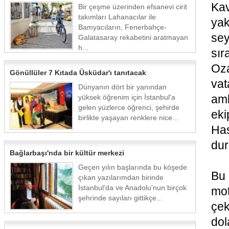
Kav
Bir çeşme üzerinden efsanevi cirit
takımları Lahanacılar ile
yak
Bamyacıların, Fenerbahçe-
sey
Galatasaray rekabetini aratmayan
h...
sır
Oz
Gönüllüler 7 Kıtada Üsküdar'ı tanıtacak
vat
Dünyanın dört bir yanından
amb
yüksek öğrenim için İstanbul'a
gelen yüzlerce öğrenci, şehirde
ek
birlikte yaşayan renklere nice...
Has
dur
Bağlarbaşı'nda bir kültür merkezi
Geçen yılın başlarında bu köşede
Bu 
çıkan yazılarımdan birinde
İstanbul'da ve Anadolu'nun birçok
mot
şehrinde sayıları gittikçe...
çek
dol