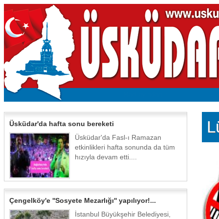
L
Üsküdar'da hafta sonu bereketi
Üsküdar'da Fasl-ı Ramazan
etkinlikleri hafta sonunda da tüm
hızıyla devam etti....
Çengelköy'e ''Sosyete Mezarlığı'' yapılıyor!...
İstanbul Büyükşehir Belediyesi,