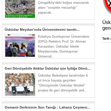
Çengelköy'deki boğaz manzaralı
alanı ''sosyete mezarlığı''
yapacak....
Üskü
gen
Üsküdar Meydan'ında Üniversitesini tanıttı...
Kütahya Dumlupınar Üniversitesi
Tarih :
(DPÜ) Rektörü Prof. Dr. Ahmet
Karaaslan, Üsküdar İskele
Meydanında, Dumlupınar
Üniversit...
Geri Dönüşebilir Atıklar Üsküdar için İyiliğe Dönü...
Üsküdar Belediyesi tarafından 6
yıl önce hayata geçirilen
''Dönüşümde Üsküdar Modeli''
projesi ile geri dönüşebilir atık...
Osmanlı Derbisinin Son Tanığı : Lahana Çeşmesi...