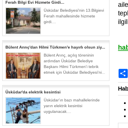
Ferah Bilgi Evi Hizmete Girdi...
ail
Üsküdar Belediyesi'nin 13.Bilgievi
tep
Ferah mahallesinde hizmete
ilgi
girdi....
ha
Bülent Arınç'dan Hilmi Türkmen'e hayırlı olsun ziy...
Bülent Arınç, açılış töreninin
ardından Üsküdar Belediye
Başkanı Hilmi Türkmen'i tebrik
etmek için Üsküdar Belediyesi'ni...
Hab
Üsküdar'da elektrik kesintisi
Üsküdar'ın bazı mahallelerinde
yarın elektrik kesintisi
uygulanacak....