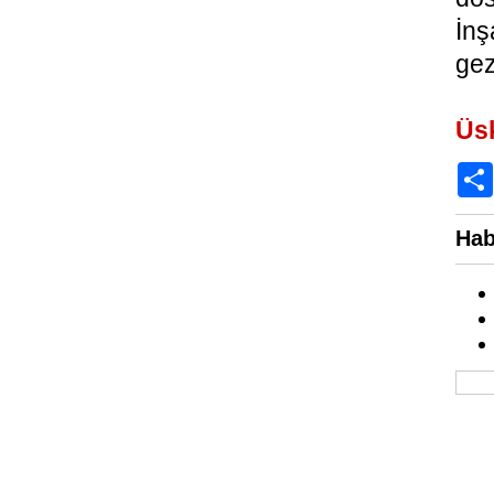
İnş
gez
Üs
Hab