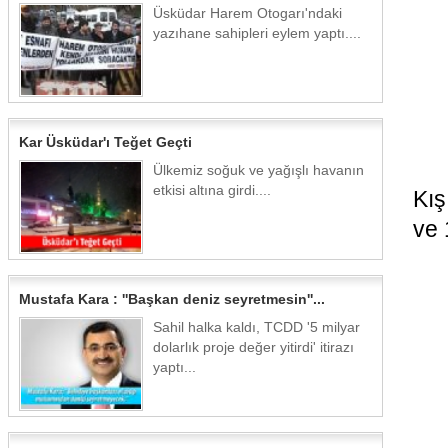
Üsküdar Harem Otogarı'ndaki
yazıhane sahipleri eylem yaptı....
Kar Üsküdar'ı Teğet Geçti
Ülkemiz soğuk ve yağışlı havanın
etkisi altına girdi....
Kış
ve 
Mustafa Kara : ''Başkan deniz seyretmesin''...
Sahil halka kaldı, TCDD '5 milyar
dolarlık proje değer yitirdi' itirazı
yaptı...