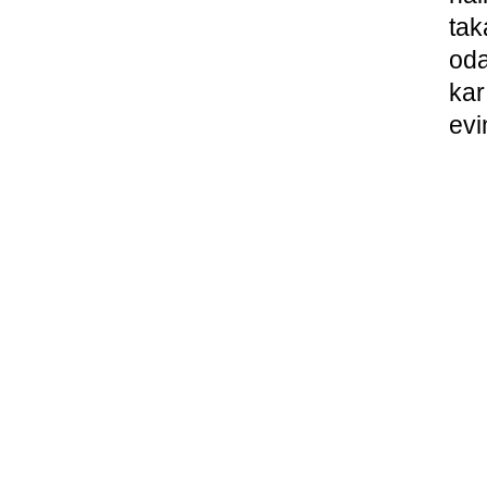
tak
oda
ka
evi