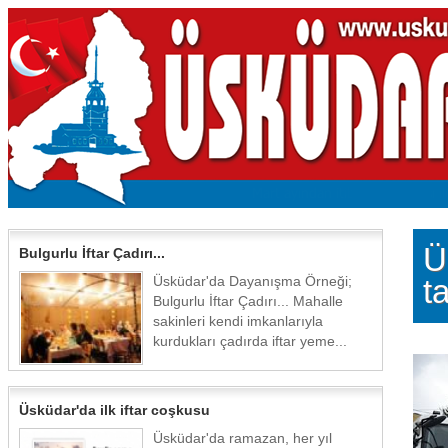
Ü
Bulgurlu İftar Çadırı...
Üsküdar'da Dayanışma Örneği;
t
Bulgurlu İftar Çadırı... Mahalle
sakinleri kendi imkanlarıyla
kurdukları çadırda iftar yeme...
Üsküdar'da ilk iftar coşkusu
Üsküdar'da ramazan, her yıl