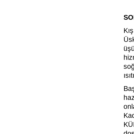
SO
Kı
Üsk
üşü
hiz
so
ısı
Baş
haz
onl
Kad
KÜ
dos