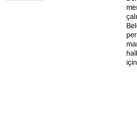
me
çal
Be
per
ma
hal
içi