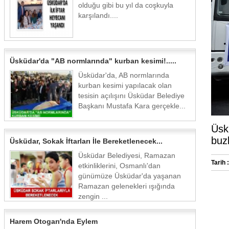
olduğu gibi bu yıl da coşkuyla
karşılandı....
Üsküdar'da "AB normlarında" kurban kesimi!.....
Üsküdar'da, AB normlarında
kurban kesimi yapılacak olan
tesisin açılışını Üsküdar Belediye
Başkanı Mustafa Kara gerçekle...
Üsk
buz
Üsküdar, Sokak İftarları İle Bereketlenecek...
Üsküdar Belediyesi, Ramazan
Tarih :
etkinliklerini, Osmanlı'dan
günümüze Üsküdar'da yaşanan
Ramazan gelenekleri ışığında
zengin ...
Harem Otogarı'nda Eylem