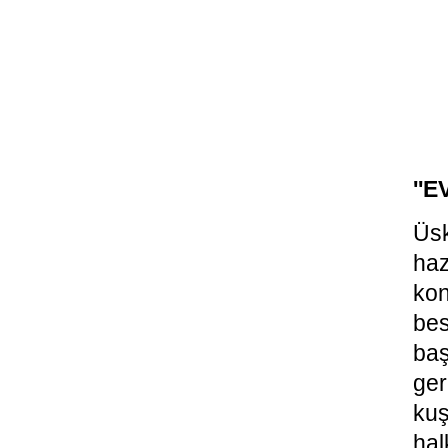
''
Üsk
ha
ko
bes
ba
ger
kuş
ha