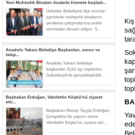
Yeni Muhtarlık Binaları dualarla hizmete başladı...
Üsküdar Belediyesi ilçe sınırları
içerisinde muhtarlık binalarını
Kış
yenileme çalışmalarına aralık
sağ
vermeden devam ediyor. S...
tar
Anadolu Yakası Belediye Başkanları, sorun ve
So
talep...
kap
Anadolu Yakası belediye
başkanları Eylül ayı toplantısı,
şar
Sultanbeyli'de gerçekleştirildi....
top
top
Başbakan Erdoğan, Vahdettin Köşkü'nü ziyaret
BA
etti...
Başbakan Recep Tayyip Erdoğan,
Yav
Çengelköy'de yapımı süren
Vahdettin Köşkü'nü ziyaret etti....
ede
Bel