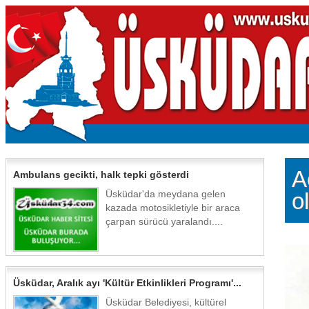
A
Ambulans gecikti, halk tepki gösterdi
Üsküdar'da meydana gelen
o
kazada motosikletiyle bir araca
çarpan sürücü yaralandı....
Üsküdar, Aralık ayı 'Kültür Etkinlikleri Programı'...
Üsküdar Belediyesi, kültürel