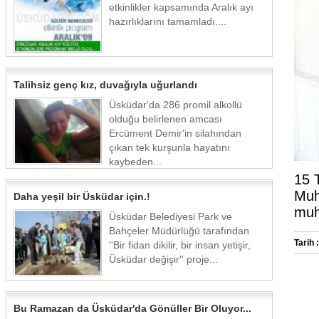
etkinlikler kapsamında Aralık ayı
hazırlıklarını tamamladı....
Talihsiz genç kız, duvağıyla uğurlandı
Üsküdar'da 286 promil alkollü
olduğu belirlenen amcası
Ercüment Demir'in silahından
çıkan tek kurşunla hayatını
kaybeden...
15 
Muh
Daha yeşil bir Üsküdar için.!
muht
Üsküdar Belediyesi Park ve
Bahçeler Müdürlüğü tarafından
Tarih :
''Bir fidan dikilir, bir insan yetişir,
Üsküdar değişir'' proje...
Bu Ramazan da Üsküdar'da Gönüller Bir Oluyor...