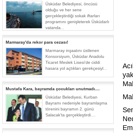
Üsküdar Belediyesi, öncüsü
olduğu ve her sene
gerçekleştirdiği sokak iftarları
programını genişleterek Üsküdarlı
vatanda...
Marmaray'da rekor para cezası!
Marmaray inşaatını üstlenen
Konsorsiyum, Üsküdar Anadolu
Ticaret Meslek Lisesi'de ciddi
Acı
hasara yol açtıkları gerekçesiyl...
ya
Mah
Mustafa Kara, bayramda çocukları unutmadı....
Mah
Üsküdar Belediyesi, Kurban
Bayramı nedeniyle bayramlaşma
Sem
törenini bayramın 2. günü
Salacak'ta gerçekleştirdi....
Nec
Emi