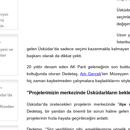
Üsküda
ıyor.
seçiml
ünü
değişim
ör...
Uzun yı
.
İstanbul
gelen Üsküdar'da sadece seçimi kazanmakla kalmayan D
yesi ve
lan
başkanı olarak da dikkat çekti.
20 yıldır devam eden AK Parti geleneğinin son bulduğ
koltuğunda oturan Dedetaş,
Artı Gerçek
'ten Müzeyyen 
hiç zaman kaybetmeden çalışmalara başladıklarını söyle
..
''Projelerimizin merkezinde Üsküdarlıların beklen
üdar'da
Üsküdar'da üretecekleri projelerin merkezinde ''
ilçe 
izeliler
Dedetaş, bir yandan da önemli bir sorun haline gelen
projelerinin hızla hayata geçirileceğini anlattı.
Dedetaş, ''Söz verdiğimiz gibi, emeklilerimize yönelik 