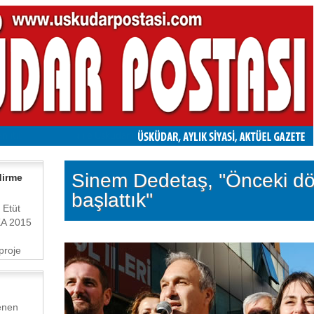
Sinem Dedetaş, ''Önceki dö
dirme
başlattık''
 Etüt
KA 2015
proje
enen