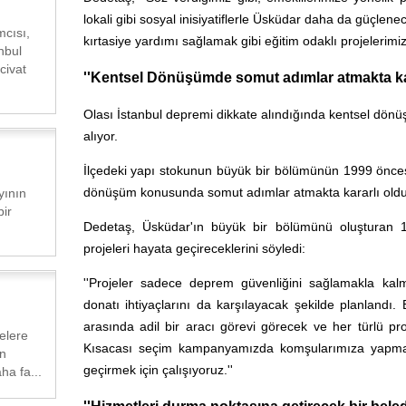
.
lokali gibi sosyal inisiyatiflerle Üsküdar daha da güçlen
mcısı,
kırtasiye yardımı sağlamak gibi eğitim odaklı projelerimiz
nbul
civat
''Kentsel Dönüşümde somut adımlar atmakta kar
Olası İstanbul depremi dikkate alındığında kentsel dönü
alıyor.
İlçedeki yapı stokunun büyük bir bölümünün 1999 öncesi
dönüşüm konusunda somut adımlar atmakta kararlı oldukla
yının
ir
Dedetaş, Üsküdar'ın büyük bir bölümünü oluşturan 1
projeleri hayata geçireceklerini söyledi:
''Projeler sadece deprem güvenliğini sağlamakla kal
donatı ihtiyaçlarını da karşılayacak şekilde planlandı.
arasında adil bir aracı görevi görecek ve her türlü pr
lelere
Kısacası seçim kampanyamızda komşularımıza yapma s
ın
geçirmek için çalışıyoruz.''
ha fa...