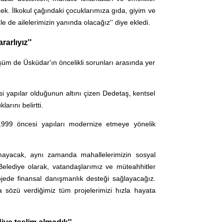
ecek. İlkokul çağındaki çocuklarımıza gıda, giyim ve
le de ailelerimizin yanında olacağız'' diye ekledi.
arlıyız''
şüm de Üsküdar'ın öncelikli sorunları arasında yer
 yapılar olduğunun altını çizen Dedetaş, kentsel
rını belirtti.
999 öncesi yapıları modernize etmeye yönelik
mayacak, aynı zamanda mahallelerimizin sosyal
 Belediye olarak, vatandaşlarımız ve müteahhitler
ojede finansal danışmanlık desteği sağlayacağız.
özü verdiğimiz tüm projelerimizi hızla hayata