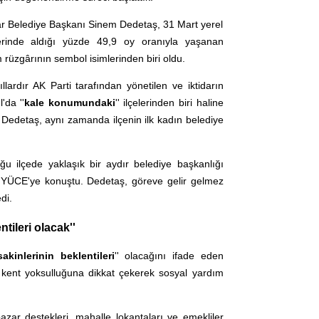
r Belediye Başkanı Sinem Dedetaş, 31 Mart yerel
erinde aldığı yüzde 49,9 oy oranıyla yaşanan
 rüzgârının sembol isimlerinden biri oldu.
llardır AK Parti tarafından yönetilen ve iktidarın
'da ''
kale konumundaki
'' ilçelerinden biri haline
edetaş, aynı zamanda ilçenin ilk kadın belediye
u ilçede yaklaşık bir aydır belediye başkanlığı
YÜCE'ye konuştu. Dedetaş, göreve gelir gelmez
di.
tileri olacak''
sakinlerinin beklentileri
'' olacağını ifade eden
 kent yoksulluğuna dikkat çekerek sosyal yardım
pazar destekleri, mahalle lokantaları ve emekliler