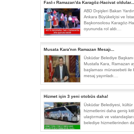
Fasl-ı Ramazan'da Karagöz-Hacivat oldular..
ABD Dışişleri Bakan Yardı
Ankara Büyükelçisi ve İsta
Başkonsolosu Karagöz-Ha
oyununda rol aldı....
Musata Kara'nın Ramazan Mesajı...
Üsküdar Belediye Başkanı
Mustafa Kara, Ramazan a
başlaması münasebeti ile b
mesaj yayınladı....
Hizmet için 3 yeni otobüs daha!
Üsküdar Belediyesi, kültür
hizmetlerini daha geniş kit
ulaştırmak ve vatandaşlar
belediye hizmetlerinden da