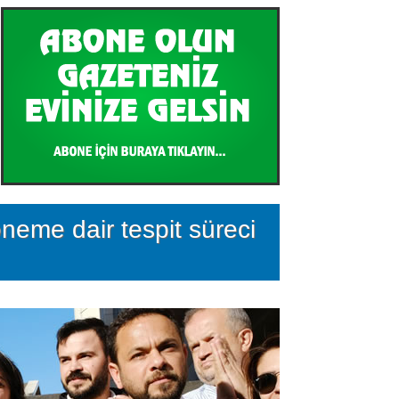
neme dair tespit süreci