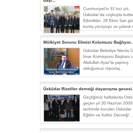
başl...
Cumhuriyet'in 91'inci yılı,
Üsküdar'da coşkuyla kutlan
Etkinlikler, 28 Ekim Salı g
kortej yürüyüşü ve çelenk t
Mülkiyet Sorunu Elimizi Kolumuzu Bağlıyor..
Üsküdar Belediye Meclis Ü
İmar Komisyonu Başkanı o
Abdullah Ayaz'la yapmış
olduğumuz röportaj...
Üsküdar Rizeliler derneği dayanışma gecesi.
Geçtiğimiz haftalarda Üsk
geçen yıl 30 Haziran 2009
tarihinde kurulan Üsküdar R
Eğitim ve Kültür Derneği'...