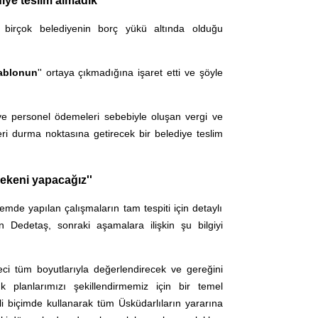
iye teslim almadık''
 birçok belediyenin borç yükü altında olduğu
tablonun
'' ortaya çıkmadığına işaret etti ve şöyle
 ve personel ödemeleri sebebiyle oluşan vergi ve
eri durma noktasına getirecek bir belediye teslim
rekeni yapacağız''
de yapılan çalışmaların tam tespiti için detaylı
n Dedetaş, sonraki aşamalara ilişkin şu bilgiyi
eci tüm boyutlarıyla değerlendirecek ve gereğini
 planlarımızı şekillendirmemiz için bir temel
li biçimde kullanarak tüm Üsküdarlıların yararına