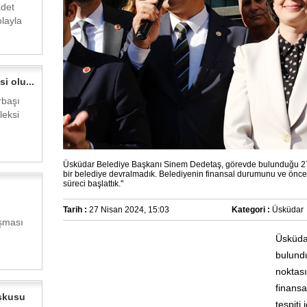
det
olayla
i olu...
rbaşı
leksi
Üsküdar Belediye Başkanı Sinem Dedetaş, görevde bulunduğu 27 g
bir belediye devralmadık. Belediyenin finansal durumunu ve öncek
süreci başlattık.''
n
Tarih :
27 Nisan 2024, 15:03
Kategori :
Üsküdar
şması
Üsküda
bulund
noktası
finans
şkusu
tespiti 