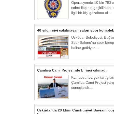
Operasyonda 10 bin 753 a
sahte ilaç ele geçirilirken, 
ilgili bir kişi gözaltına al...
40 yıldır çivi çakılmayan salon spor kompleks
Üsküdar Belediyesi, Bağla
Spor Salonu'nu spor komp
haline getiriyor....
Çamlıca Cami Projesinde birinci çıkmadı
Kamuoyunda çok tartışıla
Çamlıca Cami Projesi yarı
sonuçlandı....
Üsküdar'da 29 Ekim Cumhuriyet Bayramı co