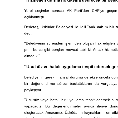
''Hizmetleri durma noktasına getirecek bir beled
Yerel seçimler sonrası AK Parti'den CHP'ye geçen
açıklanmıştı.
Dedetaş, Üsküdar Belediyesi ile ilgili ''
çok vahim bir 
dedi:
''Belediyenin süregiden işlerinden oluşan hak edişleri
prim borcu gibi borçları mevcut tabii ki. Ancak hizmetl
almadık.''
''Usulsüz ve hatalı uygulama tespit edersek ge
Belediyenin gerek finansal durumu gerekse önceki dönem
bir değerlendirme süreci başlattıklarını da vurgulaya
paylaşıyor:
''Usulsüz veya hatalı bir uygulama tespit edersek sür
yapacağız. Bu değerlendirmeler ayrıca ileriye dönük
oluşturacak. Amacımız, Üsküdar'ın kaynaklarını en etki