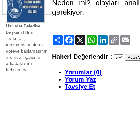
Neden mi? olayları analiz
gerekiyor.
Üsküdar Belediye
Başkanı Hilmi
Paylaş
Facebook
X
WhatsApp
LinkedIn
Copy
Email
Türkmen,
Link
mazbatasını alarak
göreve başlamasının
Haberi Değerlendir :
ardından çalışma
arkadaşlarını
belirlemey...
Yorumlar (0)
Yorum Yaz
Tavsiye Et