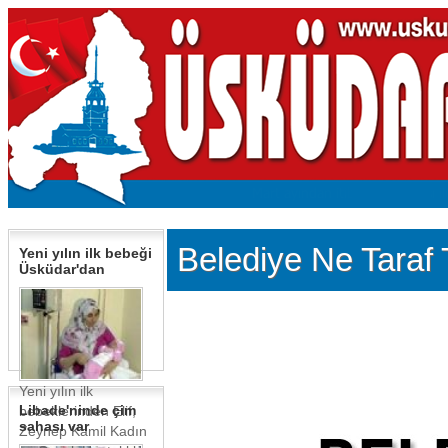
Belediye Ne Taraf
Yeni yılın ilk bebeği
Üsküdar'dan
Yeni yılın ilk
Libade'ninde çim
bebeklerinden Elif,
sahası var
Zeynep Kamil Kadın