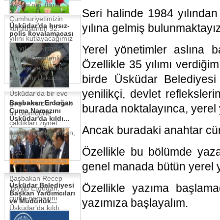
Yakası'nın iftard...
Seri halinde 1984 yılından 
Cumhuriyetimizin
Üsküdar'da hırsız-
yılına gelmiş bulunmaktayız
kuruluşunun 92.
polis kovalamacası
yılını kutlayacağımız
Yerel yönetimler aslına ba
bu yıl, 23 Nisan
Ulusal Egemenlik
Özellikle 35 yılımı verdiği
Haftası ve Çocuk
birde Üsküdar Belediyes
Bayramı Üsküda...
yenilikçi, devlet refleksl
Üsküdar'da bir eve
Başbakan Erdoğan
giren hırsızlar kiralık
burada noktalayınca, yerel y
Cuma Namazını
bir otomobille
Üsküdar'da kıldı...
çaldıkları ziynet
Ancak buradaki anahtar cüml
eşyalarıyla kaçarken,
polis ekiplerinin
Özellikle bu bölümde yaz
kısa...
genel manada bütün yerel y
Başbakan Recep
Üsküdar Belediyesi
Özellikle yazıma başlama
Tayyip Erdoğan,
Başkan Yardımcıları
cuma namazını
yazımıza başlayalım.
ve Müdürlük...
Üsküdar'da kıldı....