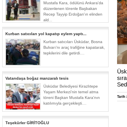
Mustafa Kara, ödülünü Ankara'da
düzenlenen törenle Başbakan
Recep Tayyip Erdoğan'ın elinden
ald...
Kurban satıcıları yol kapatıp eylem yaptı...
Kurban satıcıları Üsküdar, Bosna
Bulvarı'nı araç trafiğine kapatarak,
tepkilerini dile getirdi....
Üsk
sır
Vatandaşa boğaz manzaralı tesis
Seda
Üsküdar Belediyesi Kirazlıtepe
Yaşam Merkezi'nin temel atma
Tarih :
töreni Başkan Mustafa Kara'nın
katılımıyla gerçekleşti....
Teşekürler GİRİTOĞLU