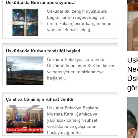
Üsküdar'da Bonzai operasyonu..!
Üsküdar'da, zengin uyuşturucu
bağımlılarının rağbet ettiği ve
eroin, kokain, esrar karışımından
yapılan ''Bonzai'' ele g...
Üsküdar'da Kurban temizliği başladı
Üs
Üsküdar Belediyesi tarafından
Üsküdar'da bulunan Kurban kesim
Nev
ve satış yerleri temizlenmeye
Üsk
başlandı....
gör
Çamlıca Camii için ruhsat verildi
Üsküdar Belediye Başkanı
Mustafa Kara, Çamlıca'ya
yapılacak cami için ruhsat
verdiklerini ve çalışmanın
başlayacağını So...