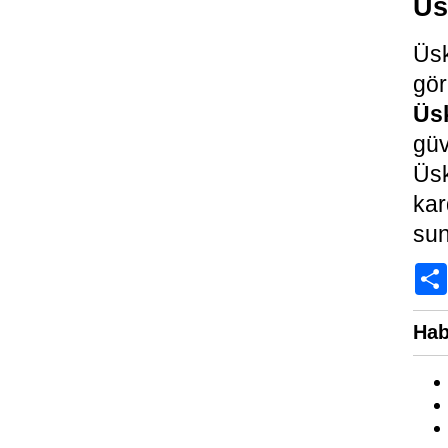
Üs
Üsk
gö
Üsk
güv
Üsk
ka
sun
Hab