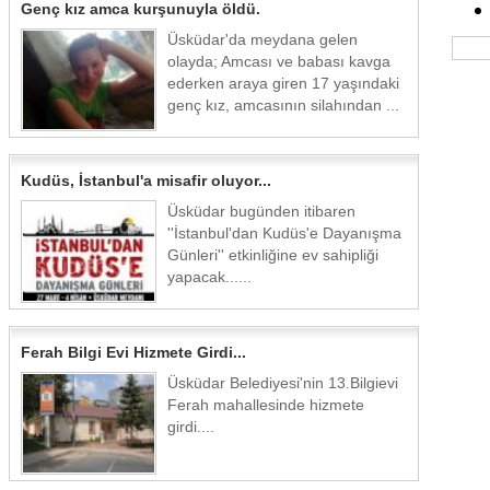
Genç kız amca kurşunuyla öldü.
Üsküdar'da meydana gelen
olayda; Amcası ve babası kavga
ederken araya giren 17 yaşındaki
genç kız, amcasının silahından ...
Kudüs, İstanbul'a misafir oluyor...
Üsküdar bugünden itibaren
''İstanbul'dan Kudüs'e Dayanışma
Günleri'' etkinliğine ev sahipliği
yapacak......
Ferah Bilgi Evi Hizmete Girdi...
Üsküdar Belediyesi'nin 13.Bilgievi
Ferah mahallesinde hizmete
girdi....