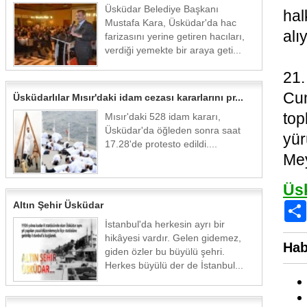
Üsküdar Belediye Başkanı
hal
Mustafa Kara, Üsküdar'da hac
alı
farizasını yerine getiren hacıları,
verdiği yemekte bir araya geti...
21.
Cum
Üsküdarlılar Mısır'daki idam cezası kararlarını pr...
to
Mısır'daki 528 idam kararı,
Üsküdar'da öğleden sonra saat
yür
17.28'de protesto edildi....
Mey
Üs
Altın Şehir Üsküdar
İstanbul'da herkesin ayrı bir
hikâyesi vardır. Gelen gidemez,
Hab
giden özler bu büyülü şehri.
Herkes büyülü der de İstanbul...