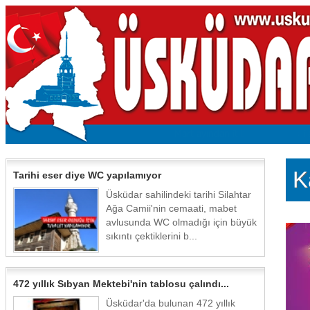
K
Tarihi eser diye WC yapılamıyor
Üsküdar sahilindeki tarihi Silahtar
Ağa Camii'nin cemaati, mabet
avlusunda WC olmadığı için büyük
sıkıntı çektiklerini b...
472 yıllık Sıbyan Mektebi'nin tablosu çalındı...
Üsküdar'da bulunan 472 yıllık