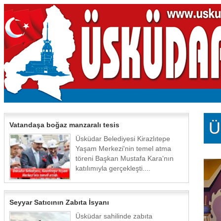
Ü
Vatandaşa boğaz manzaralı tesis
Üsküdar Belediyesi Kirazlıtepe
Yaşam Merkezi'nin temel atma
töreni Başkan Mustafa Kara'nın
katılımıyla gerçekleşti....
Seyyar Satıcının Zabıta İsyanı
Üsküdar sahilinde zabıta