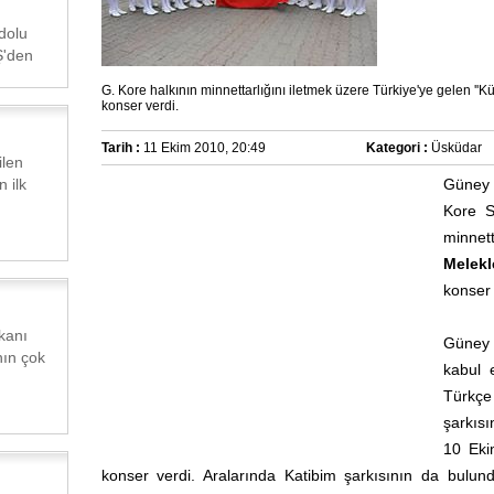
dolu
Ş'den
G. Kore halkının minnettarlığını iletmek üzere Türkiye'ye gelen '
konser verdi.
Tarih :
11 Ekim 2010, 20:49
Kategori :
Üsküdar
ilen
 ilk
Güney 
Kore S
minnet
Melekl
konser 
kanı
Güney 
nın çok
kabul 
Türkçe 
şarkıs
10 Eki
konser verdi. Aralarında Katibim şarkısının da bulund