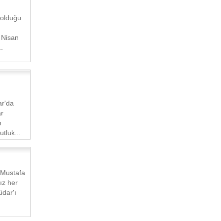
 olduğu
 Nisan
.
ar'da
ar
n
tluk...
 Mustafa
ız her
dar'ı