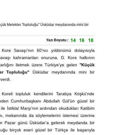
'Küçük Melekler Topluluğu'' Üsküdar meydanında mini bir
Yazı Boyutu :
Kore Savaşı'nın 60'ncı yıldönümü dolayısıyla
avaşı kahramanları onuruna, G. Kore halkının
tarlığını iletmek üzere Türkiye'ye gelen
''Küçük
er Topluluğu''
Üsküdar meydanında mini bir
verdi.
Koreli topluluk kendilerini Tarabya Köşkü'nde
eden Cumhurbaşkanı Abdullah Gül'ün güzel bir
ile İstiklal Marşı'nın ardından okudukları Katibim
ını, mekanında da söylemelerini istemesi üzerine
m Pazar günü Üsküdar'a gelerek meydanda bir
uğu birçok eseri güzel bir Türkçe ile başarıyla