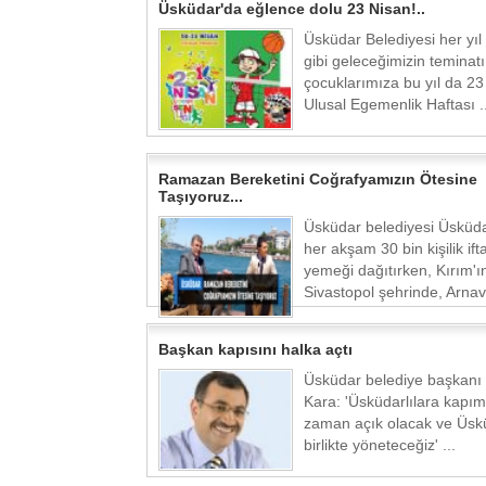
Üsküdar'da eğlence dolu 23 Nisan!..
Üsküdar Belediyesi her yıl
gibi geleceğimizin teminatı
çocuklarımıza bu yıl da 23
Ulusal Egemenlik Haftası ..
Ramazan Bereketini Coğrafyamızın Ötesine
Taşıyoruz...
Üsküdar belediyesi Üsküd
her akşam 30 bin kişilik ift
yemeği dağıtırken, Kırım'ı
Sivastopol şehrinde, Arnavu
Başkan kapısını halka açtı
Üsküdar belediye başkanı
Kara: 'Üsküdarlılara kapım
zaman açık olacak ve Üskü
birlikte yöneteceğiz' ...