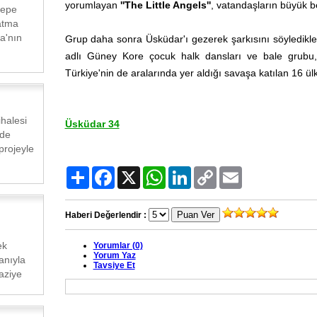
yorumlayan
''The Little Angels''
, vatandaşların büyük be
tepe
atma
a'nın
Grup daha sonra Üsküdar'ı gezerek şarkısını söyledikleri
adlı Güney Kore çocuk halk dansları ve bale grubu,
Türkiye'nin de aralarında yer aldığı savaşa katılan 16 ül
ihalesi
Üsküdar 34
nde
rojeyle
Paylaş
Facebook
X
WhatsApp
LinkedIn
Copy
Email
Link
Haberi Değerlendir :
ek
Yorumlar (0)
Yorum Yaz
anıyla
Tavsiye Et
aziye