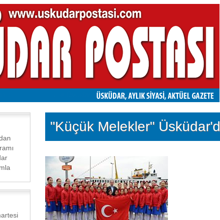
''Küçük Melekler'' Üsküdar'
ndan
ramı
dar
ımla
artesi