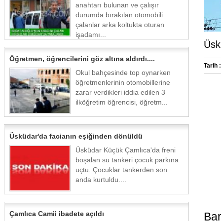
anahtarı bulunan ve çalışır
durumda bırakılan otomobili
çalanlar arka koltukta oturan
işadamı...
Üskü
Öğretmen, öğrencilerini göz altına aldırdı....
Tarih :
Okul bahçesinde top oynarken
öğretmenlerinin otomobillerine
zarar verdikleri iddia edilen 3
ilköğretim öğrencisi, öğretm...
Üsküdar'da facianın eşiğinden dönüldü
Üsküdar Küçük Çamlıca'da freni
boşalan su tankeri çocuk parkına
uçtu. Çocuklar tankerden son
anda kurtuldu....
Çamlıca Camii ibadete açıldı
Ba