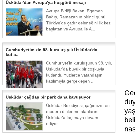
Üsküdar'dan Avrupa'ya hoşgörü mesajı
Avrupa Birliği Bakanı Egemen
Bağış, Ramazan'ın birinci günü
Türkiye'de çadır geleneğini ilk kez
başlatan ve Avrupa ile A...
Cumhuriyetimizin 98. kuruluş yılı Üsküdar'da
kutla...
Cumhuriyet'in kuruluşunun 98. yılı,
Üsküdar'da büyük bir coşkuyla
kutlandı. Yüzlerce vatandaşın
katılımıyla gerçekleşen ...
Gec
Üsküdar çağdaş bir park daha kavuşuyor
du
Üsküdar Belediyesi, çağımızın en
yaş
modern dinlenme alanlarını
Üsküdar'a taşımaya devam
bel
ediyor....
nas