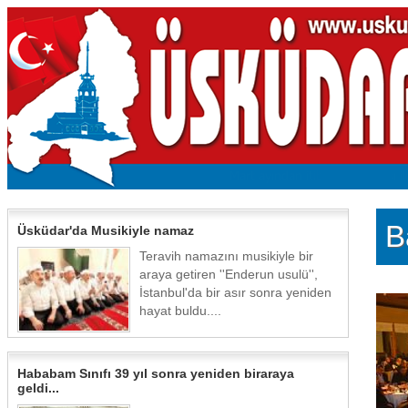
B
Üsküdar'da Musikiyle namaz
Teravih namazını musikiyle bir
araya getiren ''Enderun usulü'',
İstanbul'da bir asır sonra yeniden
hayat buldu....
Hababam Sınıfı 39 yıl sonra yeniden biraraya
geldi...