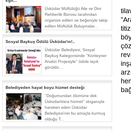
Eğit...
Üsküdar Müftülüğü Aile ve Dini
til
Rehberlik Bürosu tarafından
''A
organize edilen ve beğeniyle takip
edilen Müftülük Buluşmalar...
tit
böy
Sosyal Baykuş Ödülü Üsküdar'ın!..
çö
Üsküdar Belediyesi, Sosyal
rev
Baykuş Kategorisinde ''Konteyner
Analizi Projesiyle'' ödüle layık
in
görüldü....
arz
he
Belediyeden hayat boyu hizmet desteği
bağ
''Doğumundan ölümüne dek
Üsküdarlılara hizmet'' sloganıyla
hareken eden Üsküdar
Belediyesi'nin bu amaçla kurmuş
olduğu T...