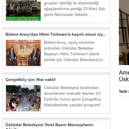
grupları işbirliği ile düzenlediği
ağaçlandırma şenliği 23 Mart Salı
günü Altunizade Valideb...
Bülent Arınç'dan Hilmi Türkmen'e hayırlı olsun ziy...
Bülent Arınç, açılış töreninin
ardından Üsküdar Belediye
Başkanı Hilmi Türkmen'i tebrik
etmek için Üsküdar Belediyesi'ni...
Amer
Üskü
Çengelköy için iftar vakti!
Üsküdar Belediyesi tarafından
Tarih :
düzenlenen mahalle iftarları 03
Eylül'de Cuma günü Çengelköy
Mahallesinde yapılan programl...
Üsküdar Belediyesi Yerel Basın Mensuplarını