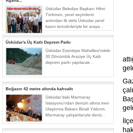
Ağarla...
Üsküdar Belediye Başkanı Hilmi
Türkmen, yerel seçimlerin
ardından ilk defa Üsküdar yerel
basın temsilcileriyle bir araya...
Üsküdar'a Üç Katlı Deprem Parkı
Üsküdar Esentepe Mahallesi'ndeki
30 Dönümlük Araziye Üç Katlı
at
deprem parkı yapılacak....
geld
Ga
çal
Boğazın 42 metre altında kahvaltı
Üsküdar'daki Marmaray
Baş
İstasyonu'ndan denizin altına inen
geld
Ulaştırma Bakanı Binali Yıldırım,
Marmaray çalışanlarıyla deniz...
İlç
hak